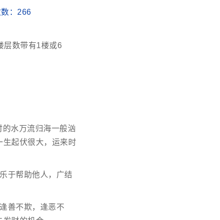
读次数：
266
层数带有1楼或6
时的水万流归海一般汹
一生起伏很大，运来时
，乐于帮助他人，广结
，逢善不欺，逢恶不