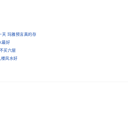
十天 玛雅预言真的存
水最好
么不买六层
几楼风水好