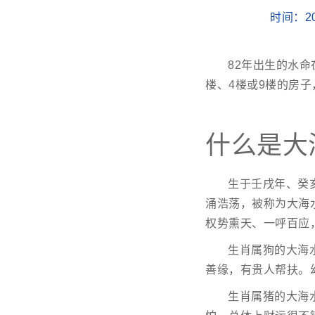
时间：20
82年出生的水
楼、4楼或9楼的房子，
什么是大
生于壬戌年、癸
涌浩荡，被称为大海
权势熏天、一呼百应
生肖属狗的大海水
善缘，有贵人帮扶。
生肖属猪的大海水