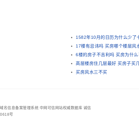
1582年10月的日历为什么少了
17楼有忌讳吗 买房哪个楼层风
6楼的房子不吉利吗 买房为什
高层楼房住几层最好 买房子买
买房风水三不买
地址/域名信息备案管理系统
中网可信网站权威数据库
诚信
0618号