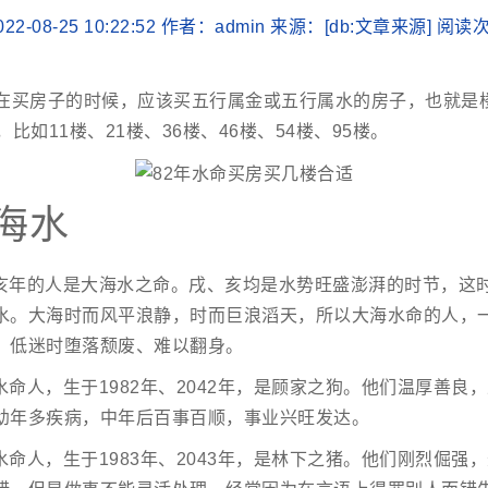
22-08-25 10:22:52 作者：admin 来源：[db:文章来源] 阅
命在买房子的时候，应该买五行属金或五行属水的房子，也就是楼
比如11楼、21楼、36楼、46楼、54楼、95楼。
海水
亥年的人是大海水之命。戌、亥均是水势旺盛澎湃的时节，这
水。大海时而风平浪静，时而巨浪滔天，所以大海水命的人，
，低迷时堕落颓废、难以翻身。
命人，生于1982年、2042年，是顾家之狗。他们温厚善良
幼年多疾病，中年后百事百顺，事业兴旺发达。
命人，生于1983年、2043年，是林下之猪。他们刚烈倔强