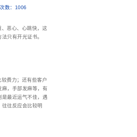
阅读次数：
1006
重、恶心、心跳快，这
方法只有开光证书。
比较费力；还有些客户
发麻，手部发麻等，有
别是最近运气不佳，遇
，往往反应会比较明