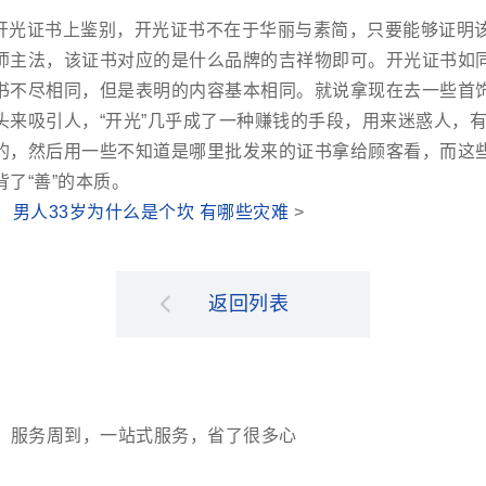
开光证书上鉴别，开光证书不在于华丽与素简，只要能够证明
师主法，该证书对应的是什么品牌的吉祥物即可。开光证书如
书不尽相同，但是表明的内容基本相同。就说拿现在去一些首
头来吸引人，“开光”几乎成了一种赚钱的手段，用来迷惑人，
的，然后用一些不知道是哪里批发来的证书拿给顾客看，而这些
了“善”的本质。
：
男人33岁为什么是个坎 有哪些灾难
>
返回列表
，服务周到，一站式服务，省了很多心