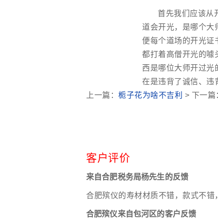
首先我们应该从
道会开光，是哪个大
便每个道场的开光证
都打着高僧开光的噱
西是哪位大师开过光
在是违背了诚信、违背
上一篇：
栀子花为啥不吉利
> 下一篇
客户评价
来自合肥税务局杨先生的反馈
合肥殡仪的寿材材质不错，款式不错
合肥殡仪来自包河区的客户反馈