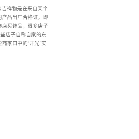
该吉祥物是在来自某个
同产品出厂合格证，即
饰店买饰品，很多店子
有些店子自称自家的东
商家口中的“开光”实