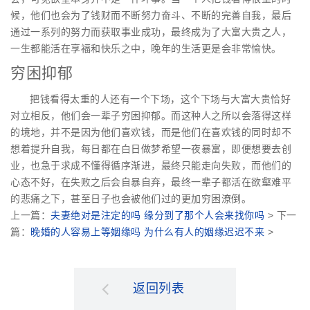
候，他们也会为了钱财而不断努力奋斗、不断的完善自我，最后
通过一系列的努力而获取事业成功，最终成为了大富大贵之人，
一生都能活在享福和快乐之中，晚年的生活更是会非常愉快。
穷困抑郁
把钱看得太重的人还有一个下场，这个下场与大富大贵恰好
对立相反，他们会一辈子穷困抑郁。而这种人之所以会落得这样
的境地，并不是因为他们喜欢钱，而是他们在喜欢钱的同时却不
想着提升自我，每日都在白日做梦希望一夜暴富，即便想要去创
业，也急于求成不懂得循序渐进，最终只能走向失败，而他们的
心态不好，在失败之后会自暴自弃，最终一辈子都活在欲壑难平
的悲痛之下，甚至日子也会被他们过的更加穷困潦倒。
上一篇：
夫妻绝对是注定的吗 缘分到了那个人会来找你吗
> 下一
篇：
晚婚的人容易上等姻缘吗 为什么有人的姻缘迟迟不来
>
返回列表