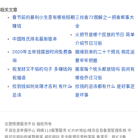
相关文章
春节前的暴利小生意有哪些短期
三炷香72图解之一把香断事大
赚钱
全
火把节是哪个民族的节日 简单
中国姓氏排名最新版本
介绍节日习俗
2020年五帝钱摆放时间免费查
姻缘到来的二十个预兆 桃花运
询
要牢牢把握
祝发财又不俗的句子 多赚钱的
搬家每个枕头都放钱吗 民间有
祝福语
哪些乔迁习俗
捡到钱如何处理才吉利 有什么
捡钱的忌讳都有什么 是好事还
忌讳
是坏事
合肥殡葬服务平台 版权所有
不良信息举报中心
网络110报警服务
ICP/IP地址/域名信息备案管理系统
中
网可信网站权威数据库
诚信网站
安全联盟信誉档案库
备案号：皖ICP备