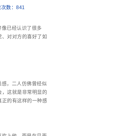
阅读次数：
841
好像已经认识了很多
觉、对对方的喜好了如
悉感，二人仿佛曾经似
会，这就是非常明显的
真正的有这样的一种感
喜欢上他，而是在见面