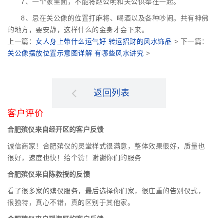
7、一个家里面，不能将赵公明和关公供奉在一起。
8、忌在关公像的位置打麻将、喝酒以及各种吵闹。共有神佛
的地方，要安静，这样什么的金身才会下来。
上一篇：
女人身上带什么运气好 转运招财的风水饰品
> 下一篇：
关公像摆放位置示意图详解 有哪些风水讲究
>
返回列表
客户评价
合肥殡仪来自经开区的客户反馈
诚信商家！合肥殡仪的灵堂样式很满意，整体效果很好，质量也
很好，速度也快！给个赞！谢谢你们的服务
合肥殡仪来自陈教授的反馈
看了很多家的殡仪服务，最后选择你们家，很庄重的告别仪式，
很独特，真心不错，真的区别于其他家。