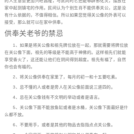
的人生意会更加兴旺昌隆，与此同时它还能够辟邪化灾，摆放在
家中起到镇宅的作用。民间认为个别生肖不能供奉关公，这是没
有什么依据的，不值得相信。所以如果您觉得关公像的外表可以
接受，那么就可以在家中供奉。
供奉关老爷的禁忌
1、如果是将关公像和祖先牌位放在一起，那就需要将牌位放
在关公像下面，祖先的等级是不能高于神佛的。这样祖先们就能
享受香火了，这还能让他们在阴间得到超度。祖先有福了，自然
你也会有福的。
2、将关公像供奉在家里了，每月的初一和十五要吃素。
3、忌不懂的人或者是旁人在关公像前面说三道四的。
4、忌在关公像钱有不文明的举动或者是语言。
5、关公像下面不能放鱼缸或者是水桶，关公像下面最好是什
么都不放。
6、不要用手，或者是其他的物品去指指点点关公像。