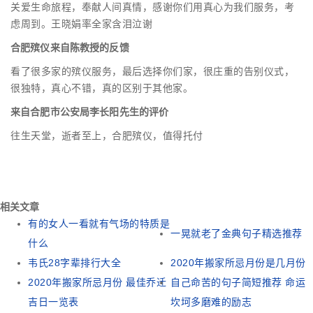
关爱生命旅程，奉献人间真情，感谢你们用真心为我们服务，考
虑周到。王晓娟率全家含泪泣谢
合肥殡仪来自陈教授的反馈
看了很多家的殡仪服务，最后选择你们家，很庄重的告别仪式，
很独特，真心不错，真的区别于其他家。
来自合肥市公安局李长阳先生的评价
往生天堂，逝者至上，合肥殡仪，值得托付
相关文章
有的女人一看就有气场的特质是
一晃就老了金典句子精选推荐
什么
韦氏28字辈排行大全
2020年搬家所忌月份是几月份
2020年搬家所忌月份 最佳乔迁
自己命苦的句子简短推荐 命运
吉日一览表
坎坷多磨难的励志