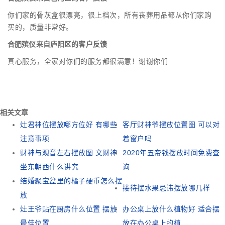
你们家的骨灰盒很漂亮，很上档次，所有丧葬用品都从你们家购
买的，质量非常好。
合肥殡仪来自庐阳区的客户反馈
真心服务，全家对你们的服务都很满意！谢谢你们
相关文章
灶君神位摆放哪方位好 有哪些
客厅财神爷摆放位置图 可以对
注意事项
着窗户吗
财神与观音左右摆放图 文财神
2020年五帝钱摆放时间免费查
坐东朝西什么讲究
询
结婚聚宝盆里的橘子硬币怎么摆
接待摆水果忌讳摆放哪几样
放
灶王爷贴在厨房什么位置 摆放
办公桌上放什么植物好 适合摆
最佳位置
放在办公桌上的植