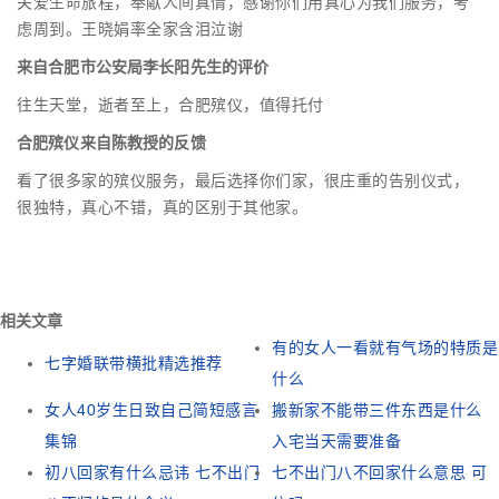
关爱生命旅程，奉献人间真情，感谢你们用真心为我们服务，考
虑周到。王晓娟率全家含泪泣谢
来自合肥市公安局李长阳先生的评价
往生天堂，逝者至上，合肥殡仪，值得托付
合肥殡仪来自陈教授的反馈
看了很多家的殡仪服务，最后选择你们家，很庄重的告别仪式，
很独特，真心不错，真的区别于其他家。
相关文章
有的女人一看就有气场的特质是
七字婚联带横批精选推荐
什么
女人40岁生日致自己简短感言
搬新家不能带三件东西是什么
集锦
入宅当天需要准备
初八回家有什么忌讳 七不出门
七不出门八不回家什么意思 可