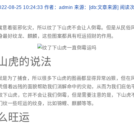
22-08-25 10:24:33 作者：admin 来源：[db:文章来源] 阅
寓意着驱邪化灾，所以纹了下山虎不会让人倒霉。但是从民俗
身最好纹龙、麒麟，这些图案都具有旺运招财的作用。
山虎的说法
就是为了捕食，所以很多下山虎的图画都显得异常凶狠，但在
凭借着凶残的面貌帮助我们消解命中的灾劫，从而为我们庇佑
纹下山虎，它并不会让我们倒霉，但是需要注意的是，下山虎
门纹一些旺运的纹身，比如锦鲤、麒麟等等。
么旺运