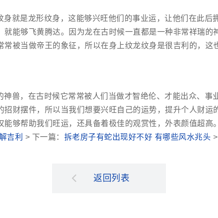
纹身就是龙形纹身，这能够兴旺他们的事业运，让他们在此后
，就能够飞黄腾达。因为龙在古时候一直都是一种非常祥瑞的
常常被当做帝王的象征，所以在身上纹龙纹身是很吉利的，这
的神兽，在古时候它常常被人们当做才智绝伦、才能出众、事
的招财摆件，所以当我们想要兴旺自己的运势，提升个人财运
仅能够帮助我们旺运，还具备着极佳的观赏性，外表颜值超高
解吉利
> 下一篇：
拆老房子有蛇出现好不好 有哪些风水兆头
>
返回列表