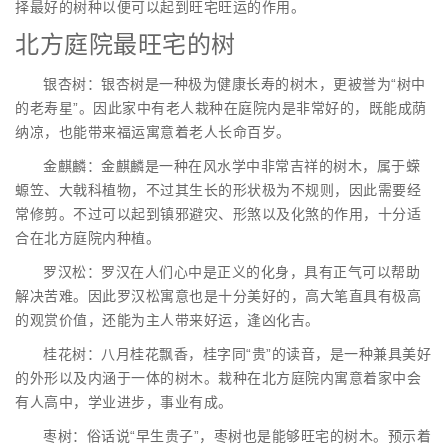
择最好的树种以便可以起到旺宅旺运的作用。
北方庭院最旺宅的树
银杏树：银杏树是一种极为健康长寿的树木，更被誉为“树中
的老寿星”。因此家中有老人栽种在庭院内是非常好的，既能成荫
纳凉，也能带来福运寓意着老人长命百岁。
金麒麟：金麒麟是一种在风水学中非常吉祥的树木，属于蝾
螈笠、大戟科植物，不过其生长的形状极为不规则，因此需要经
常修剪。不过可以起到镇邪避灾、形煞以及化煞的作用，十分适
合在北方庭院内种植。
罗汉松：罗汉在人们心中是正义的化身，具有正气可以帮助
解决苦难。因此罗汉松寓意也是十分美好的，高大笔直具有极高
的观赏价值，还能为主人带来好运，逢凶化吉。
桂花树：八月桂花飘香，桂字同“贵”的读音，是一种兼具美好
的外形以及内涵于一体的树木。栽种在北方庭院内寓意着家中会
有人高中，学业进步，事业有成。
枣树：俗话说“早生贵子”，枣树也是能够旺宅的树木。预示着