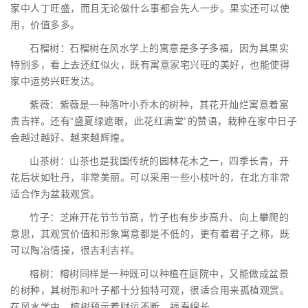
家中人丁旺盛，而且无论做什么事都会先人一步。果实还可以使
用，价值多多。
石榴树：石榴树在风水学上的寓意是多子多福，因为其果实
特别多，看上去还红似火，既有寓意家宅兴旺的美好，也能使得
家中运势兴旺发达。
紫薇：紫薇是一种落叶小乔木的树种，其花开灿烂寓意着富
贵吉祥。还有“盛夏绿遮眼，此花红满堂”的赞语，栽种在家中日子
会越过越好、越来越辉煌。
山茶树：山茶也是我国传统的园林花木之一，四季长青，开
花后状如牡丹，非常美丽。可以采用一些小枝叶的，在北方非常
适合作为盆栽观赏。
竹子：芝麻开花节节节高，竹子也有步步高升、向上攀爬的
意思，其观赏价值和形象寓意都是不低的，更有着君子之称，既
可以陶冶情操，很吉利吉祥。
榕树：榕树同样是一种既可以种植在庭院中，又能做成盆景
的树种，其树形和叶子都十分独特可观，很适合用来孤植观赏。
在风水学中，榕树预示着财运不断、福寿绵长。