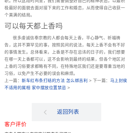
职。所以这段时间里，我们需要调整好自己的精神状态，以最积
极最好的面貌去面对接下来的工作和婚恋，从而使得自己收获一
个美满的结局。
可以每天都上香吗
很多虔诚信奉宗教的人都会每天上香，平心静气、祈福祷
告，这并不算罕见的事，按照民间的说法，每天上香不会有不好
的事情发生。总体看来，上香是不存在忌讳的日子的，我们想要
在哪一天上香都可以，这不会影响到最终的结果，但各个地区对
上香的习俗要求都略有不同，在特殊地区我们还是要尊重当地的
习俗，以免产生不必要的误会和麻烦。
上一篇：
新车红布条打结的方法 怎么绑吉利
> 下一篇：
马上封侯
不适用的属相 家中摆放位置禁忌
>
返回列表
客户评价