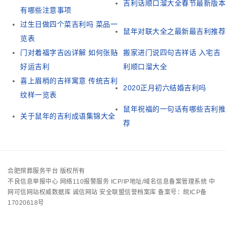
吉利话顺口溜大全春节最新版本
有哪些注意事项
过生日做四个菜吉利吗 菜品一
鼠年对联大全之最新最吉利推荐
览表
门对着福字吉凶详解 如何张贴
搬家进门说四句吉祥话 入宅吉
好运吉利
利顺口溜大全
喜上眉梢的吉祥寓意 传统吉利
2020正月初六结婚吉利吗
纹样一览表
鼠年祝福的一句话有哪些吉利推
关于鼠年的吉利成语集锦大全
荐
合肥殡葬服务平台 版权所有
不良信息举报中心
网络110报警服务
ICP/IP地址/域名信息备案管理系统
中
网可信网站权威数据库
诚信网站
安全联盟信誉档案库
备案号：皖ICP备
17020618号