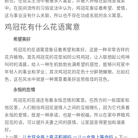
颜色，在现实生活中被诸多人喜爱，并被人养殖在庭院里或家
中。在民间流传的习俗说法中认为，鸡冠花象征着希望、爱情，
这与事业没有什么关联，所以也不存在功成名就的含义寓意。
鸡冠花有什么花语寓意
希望美好
鸡冠花的花语寓意象征着希望和美好，这是一种非常吉祥的
花卉植物。首先鸡冠花的花型如同公鸡鸡冠，让人联想起公鸡啼
叫时的清晨，给人一种生机勃勃充满希望的感觉，能够兴旺家中
年轻人的事业和学业；其次鸡冠花的花色十分鲜艳耀眼，比如红
色，这在风水中就是一种寓意着美好运势极佳的花色。
永恒的恋情
鸡冠花的花语还有着永恒恋情的寓意。在西方的一些国家和
地区里，人们相信鸡冠花是情人之间的互相赠礼，因为它代表着
永恒的爱情，既是一种承诺，也是一种祝福。所以在家中养殖鸡
冠花的话，可以提升夫妻之间的感情，让家庭变得更加和谐美
好。
上一篇：
儿女双全是上辈子积福吗 一儿一女是上等命吗
> 下一