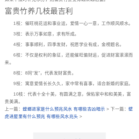
富贵竹养几枝最吉利
1枝：催旺桃花运和事业运，爱情一心一意，工作顺风顺水。
3枝：表示万事如意，求有所成。
4枝：事事顺利，四季发财，祝愿学业有成，金榜题名。
6枝：不仅是权利的象征，还能催旺偏财运，促进财富滚滚而
来。
8枝：8同“发”，代表发财富贵。
9枝：寓意爱情长长久久，家中常有喜事，适合新婚的家庭。
10枝：代表十全十美，有圆满之意，保佑家中和和美美，富
贵美满。
上一篇：
螳螂进家是什么预兆风水 有哪些吉凶暗示
> 下一篇：
壁
虎进屋里有什么预兆 有哪些风水兆头
>