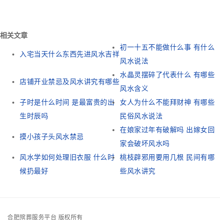
相关文章
初一十五不能做什么事 有什么
入宅当天什么东西先进风水吉祥
风水说法
水晶灵摆碎了代表什么 有哪些
店铺开业禁忌及风水讲究有哪些
风水含义
子时是什么时间 是最富贵的出
女人为什么不能拜财神 有哪些
生时辰吗
民俗风水说法
在娘家过年有破解吗 出嫁女回
摸小孩子头风水禁忌
家会破坏风水吗
风水学如何处理旧衣服 什么时
桃枝辟邪用要用几根 民间有哪
候扔最好
些风水讲究
合肥殡葬服务平台 版权所有