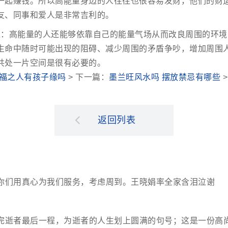
一起赚钱。所以高能量身边的人往往也很容易发财，他们的财
友、同事和爱人是非常吉利的。
境：高能量的人还能够依靠自己的能量气场从而改良周围的环境
生命中随时可能出现的阻碍、减少周围的矛盾争吵，增加周围
共处一片空间是很有必要的。
有福之人有孩子缘吗
> 下一篇：
墨兰旺风水吗 摆放禁忌有哪些
>
返回列表
你们用真心为我们服务，考虑周到。王晓娟率全家含泪泣谢
完逝者最后一程，为逝者的人生划上圆满的句号；这是一份高