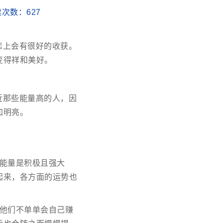
阅读次数：
627
恋上会有很好的收获。
变得祥和美好。
近那些能量高的人，因
加明亮。
能量是积极且强大
起来，各方面的运势也
他们不单单会自己赚