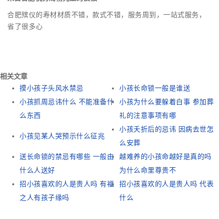
合肥殡仪的寿材材质不错，款式不错，服务周到，一站式服务，
省了很多心
相关文章
摸小孩子头风水禁忌
小孩长命锁一般是谁送
小孩抓周忌讳什么 不能准备什
小孩为什么要躲着白事 参加葬
么东西
礼的注意事项有哪
小孩夭折后的忌讳 因病去世怎
小孩见某人哭预示什么征兆
么安葬
送长命锁的禁忌有哪些 一般由
越难养的小孩命越好是真的吗
什么人送好
为什么命里尊贵不
招小孩喜欢的人是贵人吗 有福
招小孩喜欢的人是贵人吗 代表
之人有孩子缘吗
什么