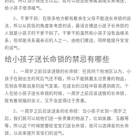
奶奶。所以当小孩出生以后，就可以由这些亲属直接买来赠送，
给小孩子增添福气。
2、干爹干妈：在很多地方都有着亲生父母不能送长命锁的说
法，所以从民俗的角度来考虑的话，最适合赠送小孩子长命锁的
人就是小孩子的干爹干妈了。干爹干妈虽然和小孩子没有血缘关
系，但却是关系最亲近的人之一，由他们赠送，同样能提升宝宝
的运气。
给小孩子送长命锁的禁忌有哪些
1、一周岁之前应该送银的长命锁：在民间个别地区认为，小
孩子在刚出生的死后气还不稳，所以不能佩戴太过贵重的物品，
否则会导致自身的运气变差，在成长的过程中容易遇到病灾。个
人在给小孩子送长命锁的时候，一周岁之前应该送银的长命锁，
既有着祝福的含义，又不会显得过于贵重。
2、一周岁之后应该送金的长命锁：当小孩子长到一周岁之
后，我们就可以给他们送一些贵重的物品了，比如金器、玉器等
等，所以这个时候想要给宝宝们送长命锁，就可以选择金的长命
锁，以此来提升宝宝们的运气。