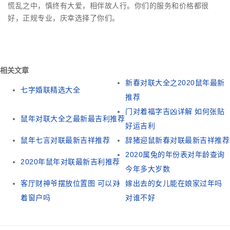
慌乱之中，慎终有大爱，相伴故人行。你们的服务和价格都很
好，正规专业，庆幸选择了你们。
相关文章
新春对联大全之2020鼠年最新
七字婚联精选大全
推荐
门对着福字吉凶详解 如何张贴
鼠年对联大全之最新最吉利推荐
好运吉利
鼠年七言对联最新吉祥推荐
辞猪迎鼠新春对联最新吉祥推荐
2020属兔的年份表对年龄查询
2020年鼠年对联最新吉利推荐
今年多大岁数
客厅财神爷摆放位置图 可以对
嫁出去的女儿能在娘家过年吗
着窗户吗
对谁不好