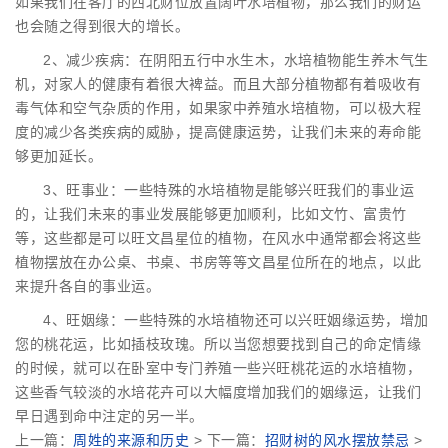
如果我们在客厅的西北财位放置阔叶水培植物，那么我们的财运
也会随之得到很大的增长。
2、减少疾病：在阴阳五行中水生木，水培植物能生养木气生
机，对家人的健康有着很大裨益。而且大部分植物都有着吸收有
毒气体和空气杂质的作用，如果家中养殖水培植物，可以极大程
度的减少各类疾病的威胁，提高健康运势，让我们未来的寿命能
够更加延长。
3、旺事业：一些特殊的水培植物是能够兴旺我们的事业运
的，让我们未来的事业发展能够更加顺利，比如文竹、富贵竹
等，这些都是可以旺文昌星位的植物，在风水中通常都会将这些
植物摆放在办公桌、书桌、书房等等文昌星位所在的地点，以此
来提升各自的事业运。
4、旺姻缘：一些特殊的水培植物还可以兴旺姻缘运势，增加
您的桃花运，比如插枝玫瑰。所以当您想要找到自己的命定情缘
的时候，就可以在卧室中专门养殖一些兴旺桃花运的水培植物，
这些香气较淡的水培花卉可以大幅度增加我们的姻缘运，让我们
早日遇到命中注定的另一半。
上一篇：
周姓的来源和历史
> 下一篇：
招财树的风水摆放禁忌
>