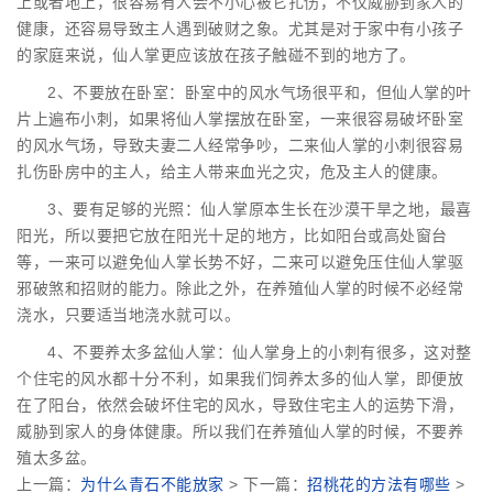
上或者地上，很容易有人会不小心被它扎伤，不仅威胁到家人的
健康，还容易导致主人遇到破财之象。尤其是对于家中有小孩子
的家庭来说，仙人掌更应该放在孩子触碰不到的地方了。
2、不要放在卧室：卧室中的风水气场很平和，但仙人掌的叶
片上遍布小刺，如果将仙人掌摆放在卧室，一来很容易破坏卧室
的风水气场，导致夫妻二人经常争吵，二来仙人掌的小刺很容易
扎伤卧房中的主人，给主人带来血光之灾，危及主人的健康。
3、要有足够的光照：仙人掌原本生长在沙漠干旱之地，最喜
阳光，所以要把它放在阳光十足的地方，比如阳台或高处窗台
等，一来可以避免仙人掌长势不好，二来可以避免压住仙人掌驱
邪破煞和招财的能力。除此之外，在养殖仙人掌的时候不必经常
浇水，只要适当地浇水就可以。
4、不要养太多盆仙人掌：仙人掌身上的小刺有很多，这对整
个住宅的风水都十分不利，如果我们饲养太多的仙人掌，即便放
在了阳台，依然会破坏住宅的风水，导致住宅主人的运势下滑，
威胁到家人的身体健康。所以我们在养殖仙人掌的时候，不要养
殖太多盆。
上一篇：
为什么青石不能放家
> 下一篇：
招桃花的方法有哪些
>