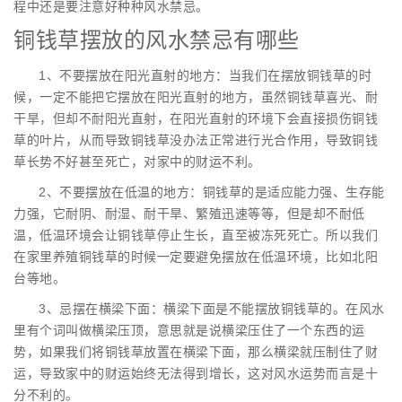
程中还是要注意好种种风水禁忌。
铜钱草摆放的风水禁忌有哪些
1、不要摆放在阳光直射的地方：当我们在摆放铜钱草的时
候，一定不能把它摆放在阳光直射的地方，虽然铜钱草喜光、耐
干旱，但却不耐阳光直射，在阳光直射的环境下会直接损伤铜钱
草的叶片，从而导致铜钱草没办法正常进行光合作用，导致铜钱
草长势不好甚至死亡，对家中的财运不利。
2、不要摆放在低温的地方：铜钱草的是适应能力强、生存能
力强，它耐阴、耐湿、耐干旱、繁殖迅速等等，但是却不耐低
温，低温环境会让铜钱草停止生长，直至被冻死死亡。所以我们
在家里养殖铜钱草的时候一定要避免摆放在低温环境，比如北阳
台等地。
3、忌摆在横梁下面：横梁下面是不能摆放铜钱草的。在风水
里有个词叫做横梁压顶，意思就是说横梁压住了一个东西的运
势，如果我们将铜钱草放置在横梁下面，那么横梁就压制住了财
运，导致家中的财运始终无法得到增长，这对风水运势而言是十
分不利的。