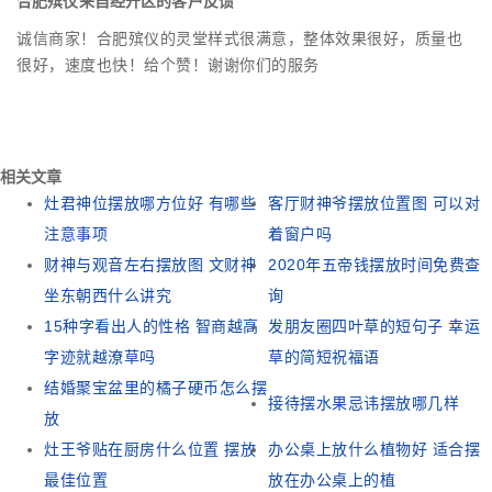
合肥殡仪来自经开区的客户反馈
诚信商家！合肥殡仪的灵堂样式很满意，整体效果很好，质量也
很好，速度也快！给个赞！谢谢你们的服务
相关文章
灶君神位摆放哪方位好 有哪些
客厅财神爷摆放位置图 可以对
注意事项
着窗户吗
财神与观音左右摆放图 文财神
2020年五帝钱摆放时间免费查
坐东朝西什么讲究
询
15种字看出人的性格 智商越高
发朋友圈四叶草的短句子 幸运
字迹就越潦草吗
草的简短祝福语
结婚聚宝盆里的橘子硬币怎么摆
接待摆水果忌讳摆放哪几样
放
灶王爷贴在厨房什么位置 摆放
办公桌上放什么植物好 适合摆
最佳位置
放在办公桌上的植