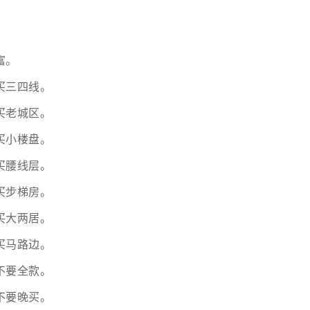
。
。
富。
买三四线。
买老城区。
买小楼盘。
买腰线层。
买步梯房。
买大两居。
买马路边。
不要全款。
不要晚买。