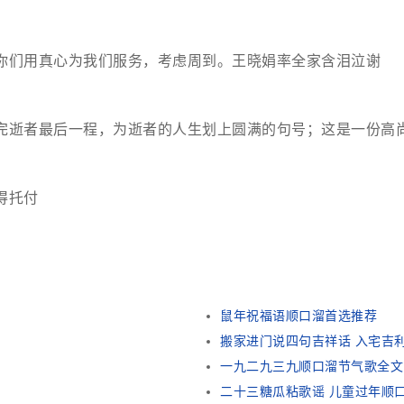
你们用真心为我们服务，考虑周到。王晓娟率全家含泪泣谢
完逝者最后一程，为逝者的人生划上圆满的句号；这是一份高
得托付
鼠年祝福语顺口溜首选推荐
搬家进门说四句吉祥话 入宅吉
一九二九三九顺口溜节气歌全文
二十三糖瓜粘歌谣 儿童过年顺