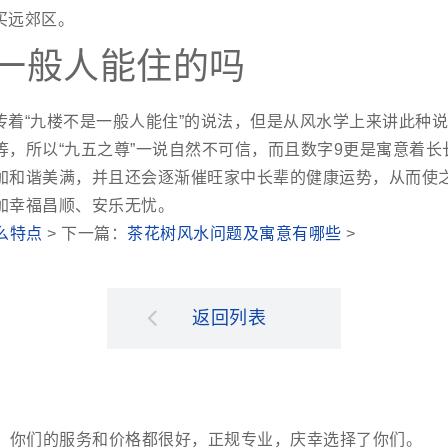
买远郊区。
一般人能住的吗
传着“九楼不是一般人能住”的说法，但是从风水学上来讲此种
等，所以“九五之尊”一说自然不可信，而且数字9更是寓意着长
加和谐美满，并且还会逐渐催旺家中长辈的健康运势，从而使
加幸福昌顺、安乐无忧。
么特点
> 下一篇：
茶花树风水问题及寓意有哪些
>
返回列表
。你们的服务和价格都很好，正规专业，庆幸选择了你们。