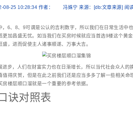
2-08-25 10:28:34 作者： 冯姝宁 来源：[db:文章来源] 
中，6、8、9可谓是公认的吉利数字，所以我们在日常生活中
活更加昌盛无忧。如当我们在买房时候就应当首选9楼这个黄
旺盛，进而促使主人诸事顺遂、万事大吉。
展进步，人们在财富实力也在日渐增长，所以当代社会众人的
喜值得庆贺，但是在此之前我们还是应当多多了解一些相关命
买房楼层顺口溜就是一个重要的参考依据。
口诀对照表
。
。