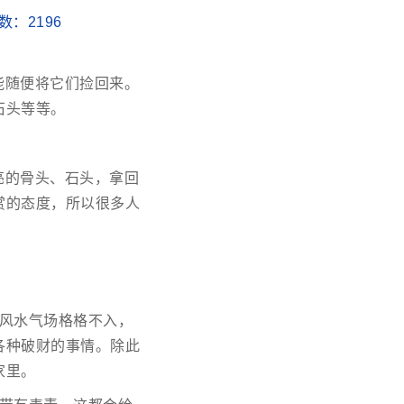
次数：
2196
能随便将它们捡回来。
石头等等。
亮的骨头、石头，拿回
赏的态度，所以很多人
风水气场格格不入，
各种破财的事情。除此
家里。