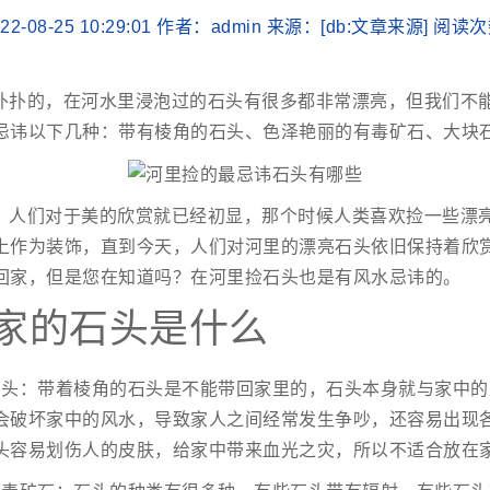
2-08-25 10:29:01 作者：admin 来源：[db:文章来源] 阅读
扑扑的，在河水里浸泡过的石头有很多都非常漂亮，但我们不
忌讳以下几种：带有棱角的石头、色泽艳丽的有毒矿石、大块
，人们对于美的欣赏就已经初显，那个时候人类喜欢捡一些漂
上作为装饰，直到今天，人们对河里的漂亮石头依旧保持着欣
回家，但是您在知道吗？在河里捡石头也是有风水忌讳的。
家的石头是什么
石头：带着棱角的石头是不能带回家里的，石头本身就与家中的
会破坏家中的风水，导致家人之间经常发生争吵，还容易出现
头容易划伤人的皮肤，给家中带来血光之灾，所以不适合放在