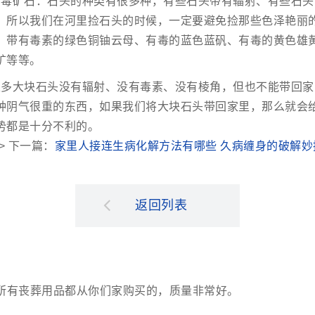
有毒矿石：石头的种类有很多种，有些石头带有辐射、有些石头
，所以我们在河里捡石头的时候，一定要避免捡那些色泽艳丽
、带有毒素的绿色铜铀云母、有毒的蓝色蓝矾、有毒的黄色雄
矿等等。
很多大块石头没有辐射、没有毒素、没有棱角，但也不能带回家
种阴气很重的东西，如果我们将大块石头带回家里，那么就会
势都是十分不利的。
> 下一篇：
家里人接连生病化解方法有哪些 久病缠身的破解妙
返回列表
所有丧葬用品都从你们家购买的，质量非常好。