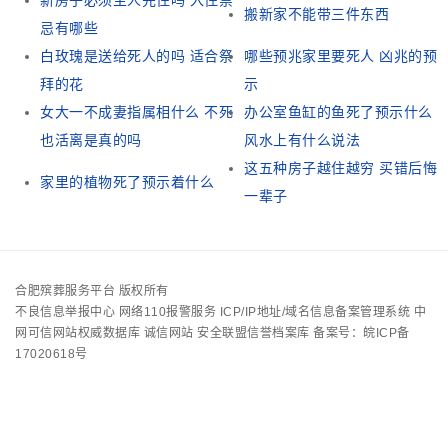
新房子必须主人先住吗 入住禁
搬新家不能带三件东西
忌有哪些
白玫瑰是送给死人的吗 适合祭
哪些预兆家里要死人 凶兆的预
拜的花
示
女大一不成妻指属相什么 不死
办公室鱼缸的鱼死了预示什么
也活离是真的吗
风水上有什么说法
这五种房子越住越穷 买错后悔
家里的植物死了预示着什么
一辈子
合肥殡葬服务平台 版权所有
不良信息举报中心
网络110报警服务
ICP/IP地址/域名信息备案管理系统
中
网可信网站权威数据库
诚信网站
安全联盟信誉档案库
备案号：皖ICP备
17020618号