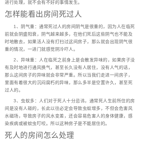
进行处理，就不会有不好的事情发生。
怎样能看出房间死过人
1、阴气重：通常死过人的房间阴气是很重的，因为人在临死
前就会阴盛阳衰，阴气越来越多，在他们死后这些阴气也不能及
时地散去，如果活人没有打扫过这间房子，那么就会出现阴气很
重的情况，一进门就感觉阴冷吓人。
2、异味重：人在临死之前身上是会散发异味的，如果房子没
有及时地进行通风换气，甚至长久没有人居住，没有人气的话，
那么这间房子的异味就会非常严重。所以当我们走进一间房子，
里面有着很大的沉闷腐朽的异味，那么多半是空置许久，甚至死
过人的。
3、虫蚁多：人们对于死人十分忌讳，通常死人生前所住的房
间是没有人碰的，长此以往必定会导致虫蚁增多，不但会危害风
水磁场，导致房子的风水变差，还会容易危害人的身体健康，感
染疾病或被蚊虫叮咬。所以这种房子是不能居住的。
死人的房间怎么处理