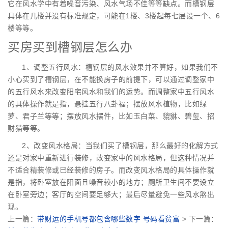
它在风水学中有着噪音污染、风水气场不佳等等缺点。而槽钢层
具体在几楼并没有标准规定，可能在1楼、3楼起每七层设一个、6
楼等等。
买房买到槽钢层怎么办
1、调整五行风水：槽钢层的风水效果并不算好，如果我们不
小心买到了槽钢层，在不能换房子的前提下，可以通过调整家中
的五行风水来改变阳宅风水和我们的运势。而调整家中五行风水
的具体操作就是指，悬挂五行八卦福；摆放风水植物，比如绿
萝、君子兰等等；摆放风水摆件，比如玉白菜、貔貅、碧玺、招
财猫等等。
2、改变风水格局：当我们买了槽钢层，那么最好的化解方式
还是对家中重新进行装修，改变家中的风水格局，但这种情况并
不适合精装修或已经装修的房子。而改变风水格局的具体操作就
是指，将卧室放在阳面且噪音较小的地方；厕所卫生间不要设立
在卧室旁边；客厅的空间要足够大；最后尽量避免一些风水煞出
现。
上一篇：
带财运的手机号都包含哪些数字 号码看贫富
> 下一篇：