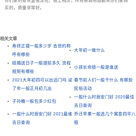
你们家的骨灰盒很漂亮，很上档次，所有丧葬用品都从你们家购
买的，质量非常好。
相关文章
寿终正寝一般多少岁 去世的称
大年初一做什么
呼有哪些
结婚送日子一般提前多久 流程
小孩长命锁一般是谁送
规矩有哪些
2021大年初四可以出远门吗 过
春节前人们一般干什么 有哪些
了年一般正月初几出
民俗活动
一般什么时辰安门好 2020最佳
子孙桶一般包多少红包
吉日查询
一般什么时辰安门好 2021最佳
乔迁苹果一般选几个寓意四平八
吉日查询
稳