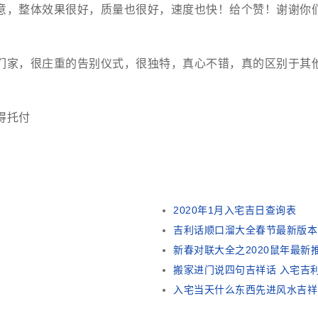
意，整体效果很好，质量也很好，速度也快！给个赞！谢谢你
们家，很庄重的告别仪式，很独特，真心不错，真的区别于其
得托付
2020年1月入宅吉日查询表
吉利话顺口溜大全春节最新版本
新春对联大全之2020鼠年最新
搬家进门说四句吉祥话 入宅吉
入宅当天什么东西先进风水吉祥