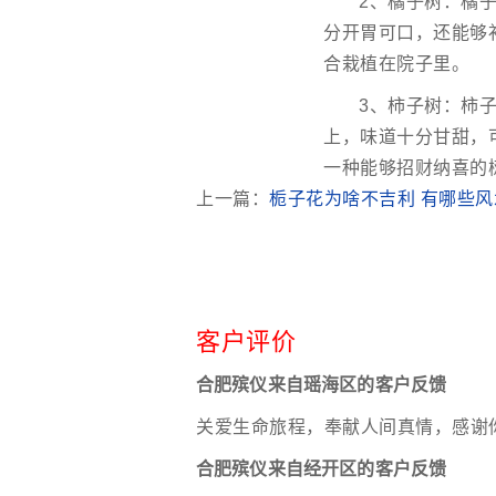
2、橘子树：橘
分开胃可口，还能够
合栽植在院子里。
3、柿子树：柿
上，味道十分甘甜，
一种能够招财纳喜的
上一篇：
栀子花为啥不吉利 有哪些风
客户评价
合肥殡仪来自瑶海区的客户反馈
关爱生命旅程，奉献人间真情，感谢
合肥殡仪来自经开区的客户反馈