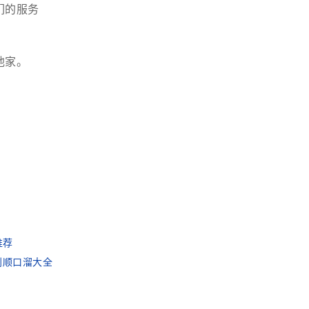
们的服务
他家。
推荐
利顺口溜大全