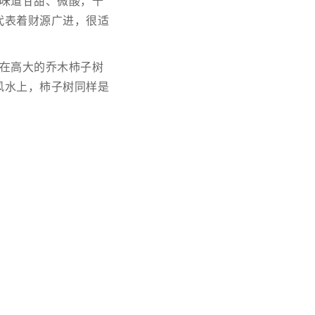
味道甘甜、微酸，十
代表着财源广进，很适
在高大的乔木柿子树
风水上，柿子树同样是