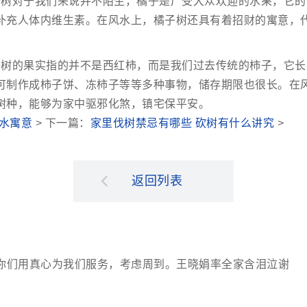
子树对于我们来说并不陌生，橘子是广受大众欢迎的水果，它的
补充人体内维生素。在风水上，橘子树还具有着招财的寓意，
子树的果实指的并不是西红柿，而是我们过去传统的柿子，它长
可制作成柿子饼、冻柿子等等多种事物，储存期限也很长。在
树种，能够为家中驱邪化煞，镇宅保平安。
水寓意
> 下一篇：
家里伐树禁忌有哪些 砍树有什么讲究
>
返回列表
你们用真心为我们服务，考虑周到。王晓娟率全家含泪泣谢