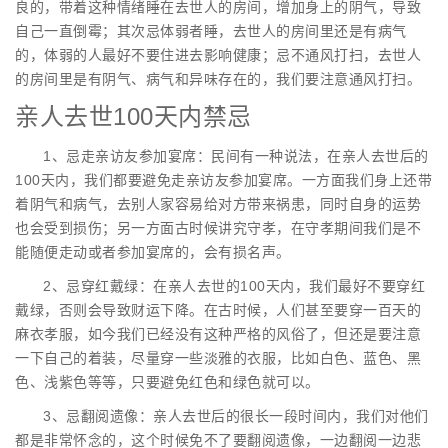
良的，带着这种情绪睡在去世人的房间，增加身上的阴气，导致
自己一直倒霉；其次忌体弱者睡，去世人的房间里还是有病气
的，体弱的人最好不要住进去影响健康；忌不通风打扫，去世人
的房间里是有阴气、病气和异味存在的，我们要注意通风打扫。
亲人去世100天内禁忌
1、忌走亲访友参加宴席：民间有一种说法，在亲人去世后的
100天内，我们都要避免走亲访友参加宴席。一方面我们身上还带
着阴气和病气，去别人家容易给对方带来祸患，同时自身的运势
也会受到损伤；另一方面古时候讲究守孝，在守孝期间我们是不
能随便走动或者参加宴席的，会有损名声。
2、忌穿红戴绿：在亲人去世的100天内，我们最好不要穿红
戴绿，否则会导致财运下降。在古时候，人们甚至要穿一百天的
麻衣孝服，如今我们已经没有这种严格的风俗了，但还是要注意
一下自己的着装，尽量穿一些淡雅的衣服，比如白色、蓝色、黑
色、浅紫色等等，只要避免红色和绿色就可以。
3、忌翻阅遗像：亲人去世后的很长一段时间内，我们对他们
都是非常怀念的，这个时候免不了要翻阅遗像，一边翻阅一边悲