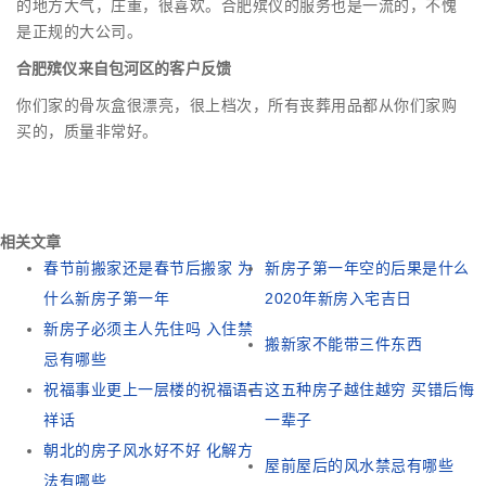
的地方大气，庄重，很喜欢。合肥殡仪的服务也是一流的，不愧
是正规的大公司。
合肥殡仪来自包河区的客户反馈
你们家的骨灰盒很漂亮，很上档次，所有丧葬用品都从你们家购
买的，质量非常好。
相关文章
春节前搬家还是春节后搬家 为
新房子第一年空的后果是什么
什么新房子第一年
2020年新房入宅吉日
新房子必须主人先住吗 入住禁
搬新家不能带三件东西
忌有哪些
祝福事业更上一层楼的祝福语吉
这五种房子越住越穷 买错后悔
祥话
一辈子
朝北的房子风水好不好 化解方
屋前屋后的风水禁忌有哪些
法有哪些