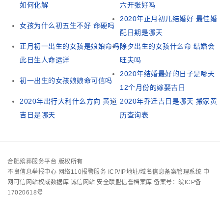
如何化解
六开张好吗
2020年正月初几结婚好 最佳婚
女孩为什么初五生不好 命硬吗
配日期是哪天
正月初一出生的女孩是娘娘命吗
除夕出生的女孩什么命 结婚会
此日生人命运详
旺夫吗
2020年结婚最好的日子是哪天
初一出生的女孩娘娘命可信吗
12个月份的嫁娶吉日
2020年出行大利什么方向 黄道
2020年乔迁吉日是哪天 搬家黄
吉日是哪天
历查询表
合肥殡葬服务平台 版权所有
不良信息举报中心
网络110报警服务
ICP/IP地址/域名信息备案管理系统
中
网可信网站权威数据库
诚信网站
安全联盟信誉档案库
备案号：皖ICP备
17020618号