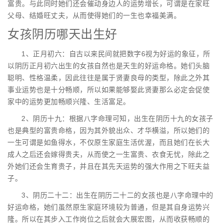
富贵。与此同时她们还会催动身边人的运势增长，可谓是在家旺
父母、结婚旺丈夫，从而使得她们的一生也幸福美满。
女孩阴历哪天出生好
1、正月初六：自古以来民间就把数字6视为好运的象征，所
以阴历正月初六出生的女孩自然也是天生的好运命格。她们头脑
聪明、性格温柔，因此往往是属于贤妻良母的类型，除此之外其
事业运势也是十分畅顺，所以如果能够娶此贤妻那么必定会促使
家中的运势更加畅顺兴隆、生活富足。
2、阴历十九：根据八字命理可知，出生在阴历十九的女孩子
也是典型的富贵命格，因为其外貌出众、才华横溢，所以她们的
一生可谓是如鱼得水，不仅原生家庭生活优渥，而且她们在长大
成人之后还会嫁得贵夫，从而使之一生富贵、衣食无忧，除此之
外她们还会生育贵子，并且在其先天运势的强大作用之下旺夫益
子。
3、阴历二十二：出生在阴历二十二的女孩也是八字命理中的
好运命格，她们虽然原生家庭环境较为普通，但是其自身运势兴
隆。所以在其步入工作岗位之后就会大展宏图，从而收获畅顺的