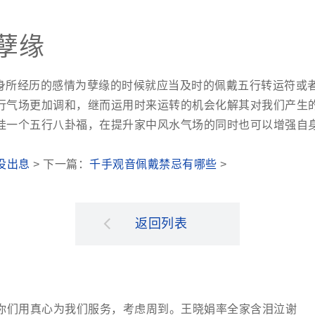
孽缘
身所经历的感情为孽缘的时候就应当及时的佩戴五行转运符或
行气场更加调和，继而运用时来运转的机会化解其对我们产生
挂一个五行八卦福，在提升家中风水气场的同时也可以增强自
没出息
> 下一篇：
千手观音佩戴禁忌有哪些
>
返回列表
你们用真心为我们服务，考虑周到。王晓娟率全家含泪泣谢