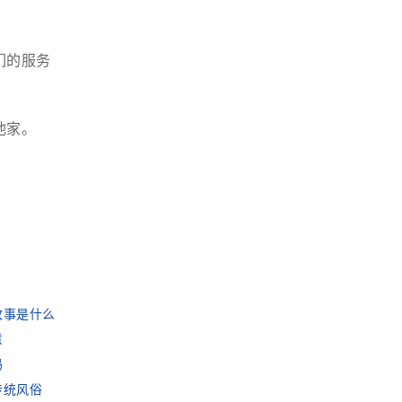
们的服务
他家。
故事是什么
意
吗
传统风俗