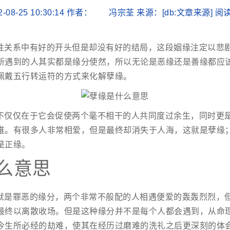
2-08-25 10:30:14 作者： 冯宗荃 来源：[db:文章来源] 
性关系中有好的开头但是却没有好的结局，这段姻缘注定以悲
所遇到的人其实都是缘分使然，所以无论是恶缘还是善缘都应
佩戴五行转运符的方式来化解孽缘。
不仅仅在于它会促使两个毫不相干的人共同度过余生，同时更
谁。有很多人非常相爱，但是最终却消失于人海，这就是孽缘
是正缘。
么意思
就是罪恶的缘分，两个非常不般配的人相遇便爱的轰轰烈烈，
最终以离散收场。但是这种缘分并不是每个人都会遇到，从命
今生所必经的劫难，使其在经历过磨难的洗礼之后更深刻的体