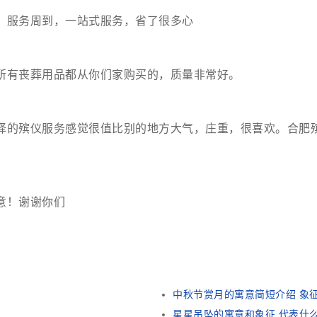
，服务周到，一站式服务，省了很多心
所有丧葬用品都从你们家购买的，质量非常好。
择的殡仪服务感觉很值比别的地方大气，庄重，很喜欢。合肥
意！谢谢你们
中秋节赏月的寓意简短介绍 象
星星吊坠的寓意和象征 代表什