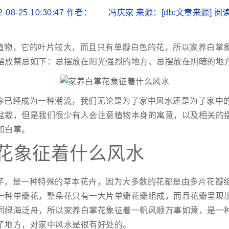
2-08-25 10:30:47 作者： 冯庆家 来源：[db:文章来源] 
植物，它的叶片较大，而且只有单瓣白色的花，所以家养白掌
摆放禁忌如下：忌摆放在阳光强烈的地方、忌摆放在阴暗的地
今已经成为一种潮流，我们无论是为了家中风水还是为了家中
盆栽，但是我们很少有人会注意植物本身的寓意，以及相关的
如白掌。
花象征着什么风水
芋，是一种特殊的草本花卉，因为大多数的花都是由多片花瓣
一种单瓣花，整朵花只有一大片单瓣花瓣组成，而且花瓣呈现
同绿海泛舟，所以家养白掌花象征着一帆风顺万事如意，是一
了地方，对家中风水是很有好处的。