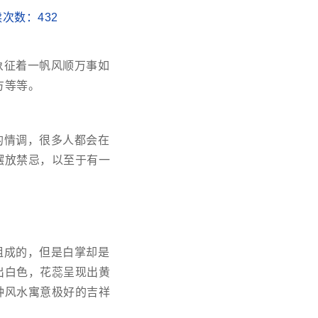
阅读次数：
432
象征着一帆风顺万事如
方等等。
的情调，很多人都会在
摆放禁忌，以至于有一
组成的，但是白掌却是
出白色，花蕊呈现出黄
种风水寓意极好的吉祥