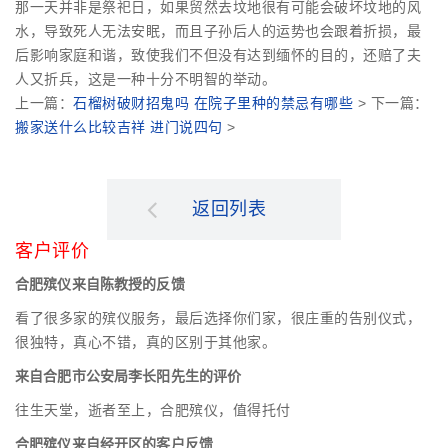
那一天并非是祭祀日，如果贸然去坟地很有可能会破坏坟地的风
水，导致死人无法安眠，而且子孙后人的运势也会跟着折损，最
后影响家庭和谐，致使我们不但没有达到缅怀的目的，还赔了夫
人又折兵，这是一种十分不明智的举动。
上一篇：
石榴树破财招鬼吗 在院子里种的禁忌有哪些
> 下一篇：
搬家送什么比较吉祥 进门说四句
>
返回列表
客户评价
合肥殡仪来自陈教授的反馈
看了很多家的殡仪服务，最后选择你们家，很庄重的告别仪式，
很独特，真心不错，真的区别于其他家。
来自合肥市公安局李长阳先生的评价
往生天堂，逝者至上，合肥殡仪，值得托付
合肥殡仪来自经开区的客户反馈