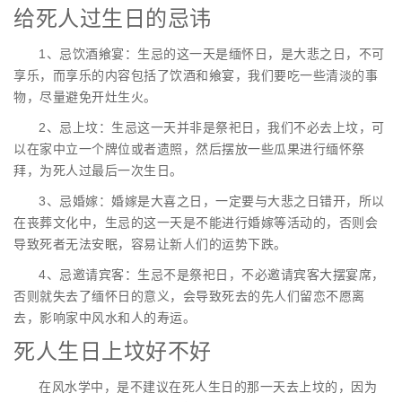
给死人过生日的忌讳
1、忌饮酒飨宴：生忌的这一天是缅怀日，是大悲之日，不可
享乐，而享乐的内容包括了饮酒和飨宴，我们要吃一些清淡的事
物，尽量避免开灶生火。
2、忌上坟：生忌这一天并非是祭祀日，我们不必去上坟，可
以在家中立一个牌位或者遗照，然后摆放一些瓜果进行缅怀祭
拜，为死人过最后一次生日。
3、忌婚嫁：婚嫁是大喜之日，一定要与大悲之日错开，所以
在丧葬文化中，生忌的这一天是不能进行婚嫁等活动的，否则会
导致死者无法安眠，容易让新人们的运势下跌。
4、忌邀请宾客：生忌不是祭祀日，不必邀请宾客大摆宴席，
否则就失去了缅怀日的意义，会导致死去的先人们留恋不愿离
去，影响家中风水和人的寿运。
死人生日上坟好不好
在风水学中，是不建议在死人生日的那一天去上坟的，因为