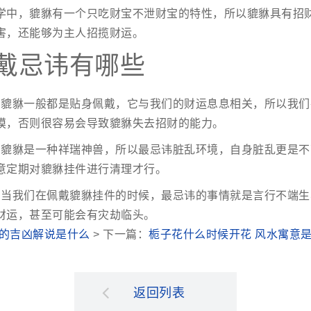
学中，貔貅有一个只吃财宝不泄财宝的特性，所以貔貅具有招
害，还能够为主人招揽财运。
戴忌讳有哪些
：貔貅一般都是贴身佩戴，它与我们的财运息息相关，所以我们
摸，否则很容易会导致貔貅失去招财的能力。
：貔貅是一种祥瑞神兽，所以最忌讳脏乱环境，自身脏乱更是不
意定期对貔貅挂件进行清理才行。
：当我们在佩戴貔貅挂件的时候，最忌讳的事情就是言行不端生
财运，甚至可能会有灾劫临头。
养的吉凶解说是什么
> 下一篇：
栀子花什么时候开花 风水寓意
返回列表