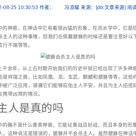
2-08-25 10:30:53 作者： 冯添耀 来源：[db:文章来源] 
中的神兽，在神话中它有着很凶猛的形象，在风水学中，它是
杀主人的这种事情，但我们在佩戴貔貅的时候还是要注意好以
言行不端等等。
上千余年，从上古时期开始我们的历史中就已经出现了许多神
些是祥瑞之兽，比如凤凰、龙、玄武、麒麟和貔貅等等。这些
中被广泛应用，骐骥它们能够庇佑主人平安，并且为主人招揽
在携带凶煞的情况。
主人是真的吗
中的确不是什么善类神兽，它能征善战且好战，而且本身的形
人，这种说法是错误的，貔貅并不会杀主人。虽然貔貅在神话