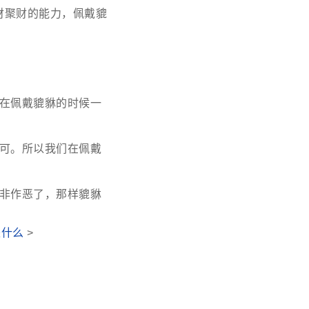
财聚财的能力，佩戴貔
在佩戴貔貅的时候一
可。所以我们在佩戴
非作恶了，那样貔貅
是什么
>