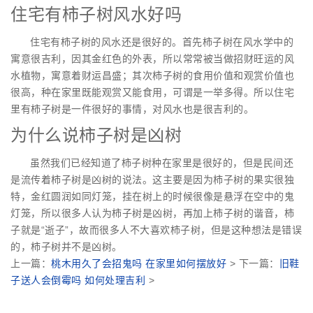
住宅有柿子树风水好吗
住宅有柿子树的风水还是很好的。首先柿子树在风水学中的
寓意很吉利，因其金红色的外表，所以常常被当做招财旺运的风
水植物，寓意着财运昌盛；其次柿子树的食用价值和观赏价值也
很高，种在家里既能观赏又能食用，可谓是一举多得。所以住宅
里有柿子树是一件很好的事情，对风水也是很吉利的。
为什么说柿子树是凶树
虽然我们已经知道了柿子树种在家里是很好的，但是民间还
是流传着柿子树是凶树的说法。这主要是因为柿子树的果实很独
特，金红圆润如同灯笼，挂在树上的时候很像是悬浮在空中的鬼
灯笼，所以很多人认为柿子树是凶树，再加上柿子树的谐音，柿
子就是“逝子”，故而很多人不大喜欢柿子树，但是这种想法是错误
的，柿子树并不是凶树。
上一篇：
桃木用久了会招鬼吗 在家里如何摆放好
> 下一篇：
旧鞋
子送人会倒霉吗 如何处理吉利
>