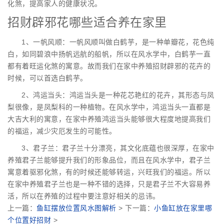
化煞，提高家人的健康状况。
招财辟邪花哪些适合养在家里
1、一帆风顺：一帆风顺叫做白鹤芋，是一种单瓣花，花色纯
白，如同碧浪中扬帆远航的船帆，所以在风水学中，白鹤芋一直
都有着旺运化煞的寓意。故而我们在家中养殖招财辟邪的花卉的
时候，可以首选白鹤芋。
2、鸿运当头：鸿运当头是一种花芯艳红的花卉，其形态与凤
梨很像，是凤梨科的一种植物。在风水学中，鸿运当头一直都是
大吉大利的寓意，在家中养殖鸿运当头能够很大程度地提高我们
的福运，减少灾厄发生的可能性。
3、君子兰：君子兰十分漂亮，其文化底蕴也很深厚，在家中
养殖君子兰能够提升我们的形象品位，而且在风水学中，君子兰
寓意着驱邪化煞，有的时候还能够转运，兴旺我们的福运。所以
在家中养殖君子兰也是一种不错的选择，只是君子兰不大容易养
活，所以在养殖的过程中要注意好相关的忌讳。
上一篇：
鱼缸摆放位置风水图解析
> 下一篇：
小鱼缸放在家里哪
个位置好招财
>