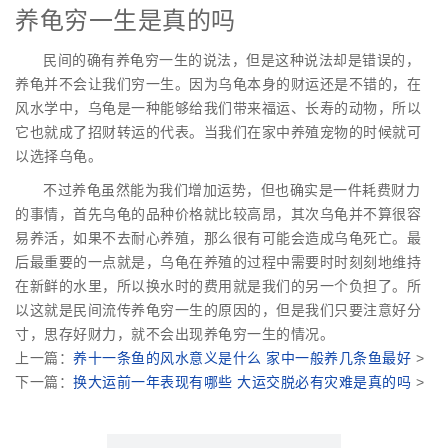
养龟穷一生是真的吗
民间的确有养龟穷一生的说法，但是这种说法却是错误的，
养龟并不会让我们穷一生。因为乌龟本身的财运还是不错的，在
风水学中，乌龟是一种能够给我们带来福运、长寿的动物，所以
它也就成了招财转运的代表。当我们在家中养殖宠物的时候就可
以选择乌龟。
不过养龟虽然能为我们增加运势，但也确实是一件耗费财力
的事情，首先乌龟的品种价格就比较高昂，其次乌龟并不算很容
易养活，如果不去耐心养殖，那么很有可能会造成乌龟死亡。最
后最重要的一点就是，乌龟在养殖的过程中需要时时刻刻地维持
在新鲜的水里，所以换水时的费用就是我们的另一个负担了。所
以这就是民间流传养龟穷一生的原因的，但是我们只要注意好分
寸，思存好财力，就不会出现养龟穷一生的情况。
上一篇：
养十一条鱼的风水意义是什么 家中一般养几条鱼最好
>
下一篇：
换大运前一年表现有哪些 大运交脱必有灾难是真的吗
>