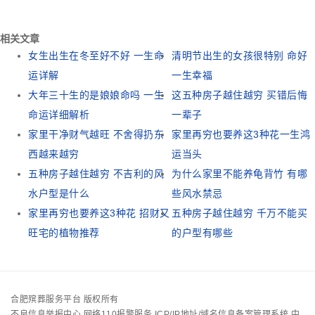
相关文章
女生出生在冬至好不好 一生命
清明节出生的女孩很特别 命好
运详解
一生幸福
大年三十生的是娘娘命吗 一生
这五种房子越住越穷 买错后悔
命运详细解析
一辈子
家里干净财气越旺 不舍得扔东
家里再穷也要养这3种花一生鸿
西越来越穷
运当头
五种房子越住越穷 不吉利的风
为什么家里不能养龟背竹 有哪
水户型是什么
些风水禁忌
家里再穷也要养这3种花 招财又
五种房子越住越穷 千万不能买
旺宅的植物推荐
的户型有哪些
合肥殡葬服务平台 版权所有
不良信息举报中心
网络110报警服务
ICP/IP地址/域名信息备案管理系统
中