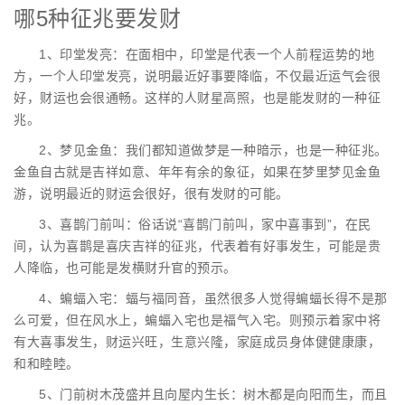
哪5种征兆要发财
1、印堂发亮：在面相中，印堂是代表一个人前程运势的地
方，一个人印堂发亮，说明最近好事要降临，不仅最近运气会很
好，财运也会很通畅。这样的人财星高照，也是能发财的一种征
兆。
2、梦见金鱼：我们都知道做梦是一种暗示，也是一种征兆。
金鱼自古就是吉祥如意、年年有余的象征，如果在梦里梦见金鱼
游，说明最近的财运会很好，很有发财的可能。
3、喜鹊门前叫：俗话说“喜鹊门前叫，家中喜事到”，在民
间，认为喜鹊是喜庆吉祥的征兆，代表着有好事发生，可能是贵
人降临，也可能是发横财升官的预示。
4、蝙蝠入宅：蝠与福同音，虽然很多人觉得蝙蝠长得不是那
么可爱，但在风水上，蝙蝠入宅也是福气入宅。则预示着家中将
有大喜事发生，财运兴旺，生意兴隆，家庭成员身体健健康康，
和和睦睦。
5、门前树木茂盛并且向屋内生长：树木都是向阳而生，而且