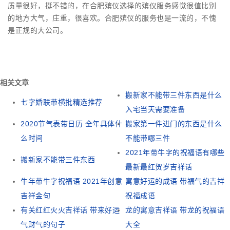
质量很好，挺不错的，在合肥殡仪选择的殡仪服务感觉很值比别
的地方大气，庄重，很喜欢。合肥殡仪的服务也是一流的，不愧
是正规的大公司。
相关文章
搬新家不能带三件东西是什么
七字婚联带横批精选推荐
入宅当天需要准备
2020节气表带日历 全年具体什
搬家第一件进门的东西是什么
么时间
不能带哪三件
2021年带牛字的祝福语有哪些
搬新家不能带三件东西
最新最红贺岁吉祥话
牛年带牛字祝福语 2021年创意
寓意好运的成语 带福气的吉祥
吉祥金句
祝福成语
有关红红火火吉祥话 带来好运
龙的寓意吉祥语 带龙的祝福语
气财气的句子
大全