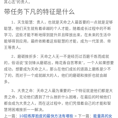
其心志”的贵人。
带任务下凡的特征是什么
1、天生聪慧：贵人，也就是天命之人最首要的一点就是足够
聪慧，他们天生就有着卓越的个人才能，随着成长过程中的不断
学习，这些才能不断地得到提升并且释放出来，在未来的生活中
能够得到应用，最终依赖着这些聪慧的才能，成为一代圣贤、帝
王等贵人。
2、磨砺挫折多：天命之人无一不是经历过百磨千炼而成就
的，俗话说“宝剑锋从磨砺出，梅花香自苦寒来”，一个人如果想要
成功，想要成为天命之人，那么在他们成长的道路上磨练是少不
了的，而对于一个成就越大的人，他们的磨砺和挫折也就会越
多。
3、大贵之命：天命之人最为重要的一个特征就是他们都是大
贵之命，无论他们遇到了什么挫折什么困难，在最后的时候他们
都会成为大贵之人，而在这过程中，他们凭借着自己的才能和智
慧将困难挫折一一解决。
上一篇：
10招练厚脸皮的最快方法有哪些
> 下一篇：
能量高的女