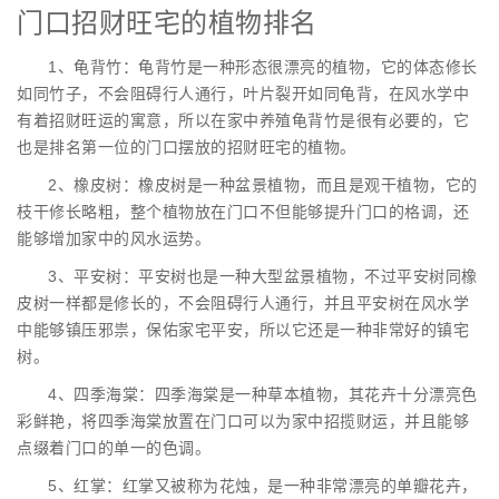
门口招财旺宅的植物排名
1、龟背竹：龟背竹是一种形态很漂亮的植物，它的体态修长
如同竹子，不会阻碍行人通行，叶片裂开如同龟背，在风水学中
有着招财旺运的寓意，所以在家中养殖龟背竹是很有必要的，它
也是排名第一位的门口摆放的招财旺宅的植物。
2、橡皮树：橡皮树是一种盆景植物，而且是观干植物，它的
枝干修长略粗，整个植物放在门口不但能够提升门口的格调，还
能够增加家中的风水运势。
3、平安树：平安树也是一种大型盆景植物，不过平安树同橡
皮树一样都是修长的，不会阻碍行人通行，并且平安树在风水学
中能够镇压邪祟，保佑家宅平安，所以它还是一种非常好的镇宅
树。
4、四季海棠：四季海棠是一种草本植物，其花卉十分漂亮色
彩鲜艳，将四季海棠放置在门口可以为家中招揽财运，并且能够
点缀着门口的单一的色调。
5、红掌：红掌又被称为花烛，是一种非常漂亮的单瓣花卉，