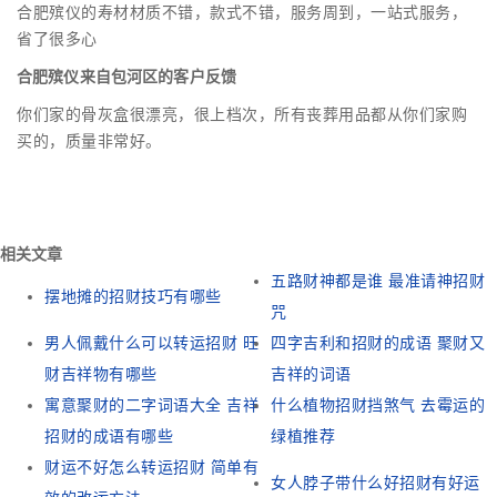
合肥殡仪的寿材材质不错，款式不错，服务周到，一站式服务，
省了很多心
合肥殡仪来自包河区的客户反馈
你们家的骨灰盒很漂亮，很上档次，所有丧葬用品都从你们家购
买的，质量非常好。
相关文章
五路财神都是谁 最准请神招财
摆地摊的招财技巧有哪些
咒
男人佩戴什么可以转运招财 旺
四字吉利和招财的成语 聚财又
财吉祥物有哪些
吉祥的词语
寓意聚财的二字词语大全 吉祥
什么植物招财挡煞气 去霉运的
招财的成语有哪些
绿植推荐
财运不好怎么转运招财 简单有
女人脖子带什么好招财有好运