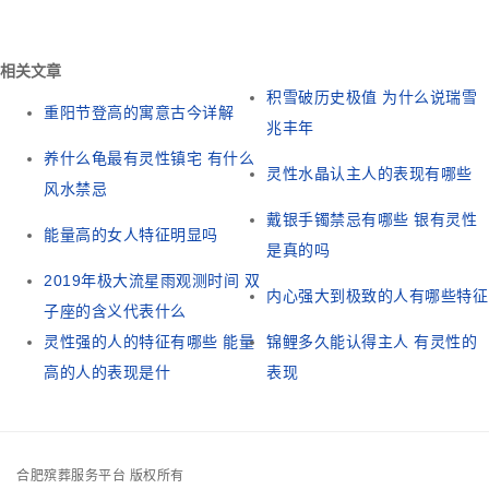
相关文章
积雪破历史极值 为什么说瑞雪
重阳节登高的寓意古今详解
兆丰年
养什么龟最有灵性镇宅 有什么
灵性水晶认主人的表现有哪些
风水禁忌
戴银手镯禁忌有哪些 银有灵性
能量高的女人特征明显吗
是真的吗
2019年极大流星雨观测时间 双
内心强大到极致的人有哪些特征
子座的含义代表什么
灵性强的人的特征有哪些 能量
锦鲤多久能认得主人 有灵性的
高的人的表现是什
表现
合肥殡葬服务平台 版权所有