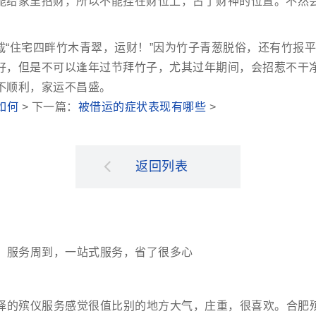
能给家里招财，所以不能挂在财位上，占了财神的位置。不然
载“住宅四畔竹木青翠，运财！”因为竹子青葱脱俗，还有竹报
好，但是不可以逢年过节拜竹子，尤其过年期间，会招惹不干
不顺利，家运不昌盛。
如何
> 下一篇：
被借运的症状表现有哪些
>
返回列表
，服务周到，一站式服务，省了很多心
择的殡仪服务感觉很值比别的地方大气，庄重，很喜欢。合肥