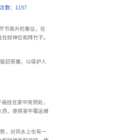
阅读次数：
1157
阿节节高升的象征，在
挂在财神位和拜竹子。
来驱赶邪魔，以保护人
子画挂在家中背阴处，
东西，使得家中霉运缠
运势，对风水上也有一