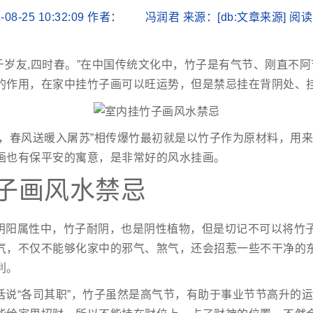
-08-25 10:32:09 作者： 冯润君 来源：[db:文章来源] 
,千岁友,四时春。”在中国传统文化中，竹子是有气节、刚直不
的作用，在家中挂竹子画可以旺运势，但是禁忌挂在背阴处、
除，春风送暖入屠苏”相传爆竹最初就是以竹子作为原材料，用
画也有保平安的寓意，是非常好的风水挂画。
子画风水禁忌
阴阳属性中，竹子耐阴，也是阴性植物，但是切记不可以将竹
气，不仅不能够化家中的邪气、煞气，还会招惹一些不干净的
利。
话说“各司其职”，竹子虽然是高气节，有助于事业节节高升的