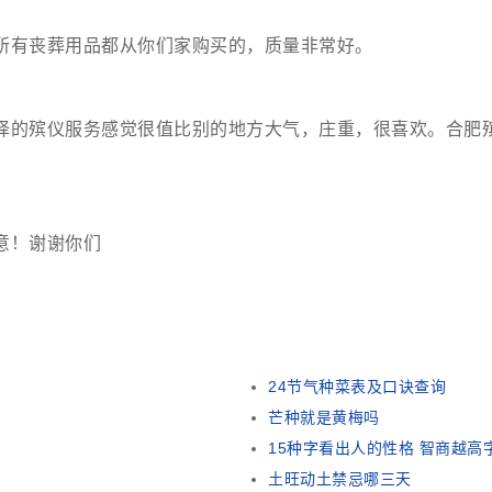
所有丧葬用品都从你们家购买的，质量非常好。
择的殡仪服务感觉很值比别的地方大气，庄重，很喜欢。合肥
意！谢谢你们
24节气种菜表及口诀查询
芒种就是黄梅吗
15种字看出人的性格 智商越高
土旺动土禁忌哪三天