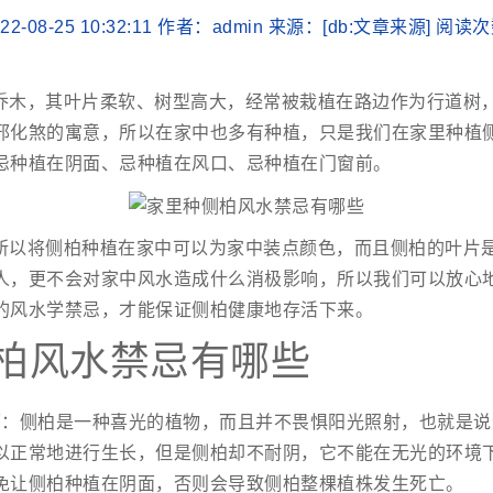
2-08-25 10:32:11 作者：admin 来源：[db:文章来源] 阅读
乔木，其叶片柔软、树型高大，经常被栽植在路边作为行道树
邪化煞的寓意，所以在家中也多有种植，只是我们在家里种植
忌种植在阴面、忌种植在风口、忌种植在门窗前。
所以将侧柏种植在家中可以为家中装点颜色，而且侧柏的叶片
人，更不会对家中风水造成什么消极影响，所以我们可以放心
的风水学禁忌，才能保证侧柏健康地存活下来。
柏风水禁忌有哪些
面：侧柏是一种喜光的植物，而且并不畏惧阳光照射，也就是说
以正常地进行生长，但是侧柏却不耐阴，它不能在无光的环境
免让侧柏种植在阴面，否则会导致侧柏整棵植株发生死亡。