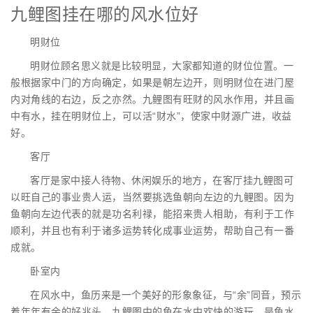
九鲤图挂在哪的风水位好
明财位
明财位顾名思义就是比较明显，大家都知道的财位位置。一
般根据家中门的方向确定，如果是朝左边开，则明财位在进门屋
内对角线的右边，反之亦然。九鲤图有旺财的风水作用，并且画
中有水，挂在明财位上，可以活“财水”，使家中财源广进，收益
好。
客厅
客厅是家中接人待物、休闲娱乐的地方，在客厅挂九鲤图可
以旺自己的事业贵人运，当然要挑选鱼朝向左边的九鲤图。因为
鱼朝向左边代表的就是功名利禄，能招来贵人相助，有利于工作
顺利，并且也有利于诸多运势转化成事业运势，帮助自己有一番
成就。
卧室内
在风水中，鱼历来是一个美好的形象象征，与“余”同音，预示
着年年有余的好兆头。九鲤图中的鱼在水中欢快的游玩，是鱼水