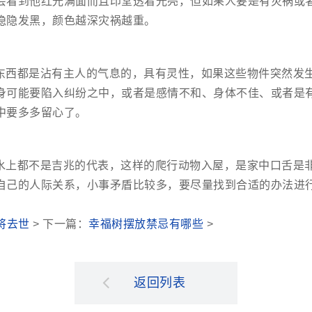
会看到他红光满面而且印堂透着光亮，但如果人要是有灾祸或
隐隐发黑，颜色越深灾祸越重。
东西都是沾有主人的气息的，具有灵性，如果这些物件突然发
身可能要陷入纠纷之中，或者是感情不和、身体不佳、或者是
中要多多留心了。
水上都不是吉兆的代表，这样的爬行动物入屋，是家中口舌是
自己的人际关系，小事矛盾比较多，要尽量找到合适的办法进
将去世
> 下一篇：
幸福树摆放禁忌有哪些
>
返回列表