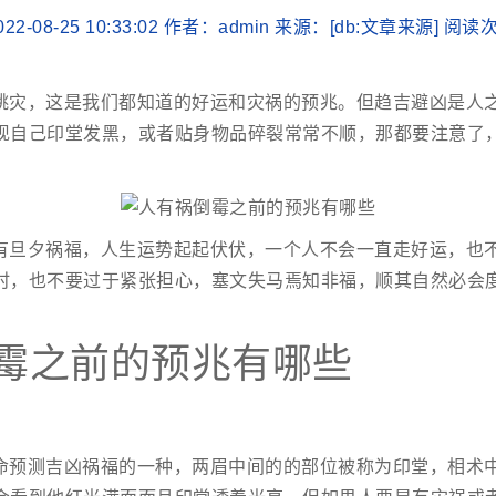
22-08-25 10:33:02 作者：admin 来源：[db:文章来源] 阅
跳灾，这是我们都知道的好运和灾祸的预兆。但趋吉避凶是人
现自己印堂发黑，或者贴身物品碎裂常常不顺，那都要注意了
有旦夕祸福，人生运势起起伏伏，一个人不会一直走好运，也
时，也不要过于紧张担心，塞文失马焉知非福，顺其自然必会
霉之前的预兆有哪些
命预测吉凶祸福的一种，两眉中间的的部位被称为印堂，相术