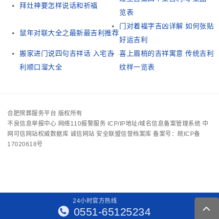
拜灶神要怎样说话和祈福
览表
门对着福字吉凶详解 如何张贴
鼠年对联大全之最新最吉利推荐
好运吉利
搬家进门说四句吉祥话 入宅吉
喜上眉梢的吉祥寓意 传统吉利
利顺口溜大全
纹样一览表
合肥殡葬服务平台 版权所有
不良信息举报中心
网络110报警服务
ICP/IP地址/域名信息备案管理系统
中
网可信网站权威数据库
诚信网站
安全联盟信誉档案库
备案号：皖ICP备
17020618号
24
小
时
官
方
热
线
0551-65125234