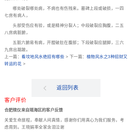
哪处破裂哪处病，不病也有伤残来。墓碑上段或破损，一四
七房有病人，
头部受伤应有验，或是精神分裂人；中段破裂应胸腹，二五
八房病脏腑，
五脏六腑易有病，开膛破肚在腹部；下段破裂应腿脚，三六
九房出踮跛。
上一篇：
看坟地风水绝招有哪些
> 下一篇：
植物风水之3种招财又
转运的花
>
返回列表
客户评价
合肥殡仪来自瑶海区的客户反馈
关爱生命旅程，奉献人间真情，感谢你们用真心为我们服务，考
虑周到。王晓娟率全家含泪泣谢