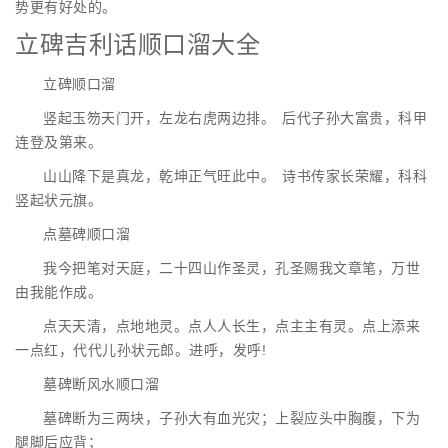
势更有好处的。
立碑吉利话顺口溜大全
立碑顺口溜
竖起玉笏天门开，左龙右虎两边排。 后代子孙大富贵，科甲
连登及第来。
山山降下是真龙，乾坤正气旺此中。 诗书传家长荣耀，科科
竖起状元旗。
点墓碑顺口溜
我今把笔对天庭，二十四山作圣灵，孔圣赐我文章笔，万世
由我能作成。
点天天清，点地地灵。点人人长生，点主主有灵。点上添来
一点红，代代儿孙状元郎。进呼，发呼!
墓碑断风水顺口溜
墓碑断为三两块，子孙大有血光灾；上裂应头中胸腹，下为
腿脚后应背；