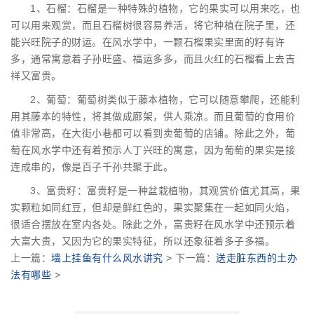
1、石榴：石榴是一种特殊的植物，它的果实可以用来吃，也
可以用来观赏，而且石榴树很容易养活，将它种植在院子里，还
能兴旺院子的财运。在风水学中，一颗石榴果实里面的籽有许
多，通常寓意着子孙旺盛、福运多多，而且火红的石榴看上去吉
祥又富贵。
2、葡萄：葡萄树类似于藤本植物，它可以随意攀爬，还能利
用其藤本的特性，将其做成廊架，供人乘凉。而且葡萄的食用价
值非常高，在大街小巷都可以看到卖葡萄的店铺。除此之外，葡
萄在风水学中还有着预示人丁兴旺的寓意，因为葡萄的果实是接
连成串的，像是百子千孙共聚于此。
3、富贵籽：富贵籽是一种盆栽植物，其观赏价值尤其高，果
实颗粒如同红豆，但却是鲜红色的，果实聚集在一起如同火焰，
很适合摆放在室内各处。除此之外，富贵籽在风水学中还预示着
大富大贵，又因为它的果实特征，所以还象征着多子多福。
上一篇：
墙上挂鱼有什么风水讲究
> 下一篇：
送走脏东西的土办
法有哪些
>