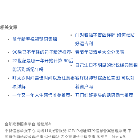
相关文章
门对着福字吉凶详解 如何张贴
鼠年新春祝福贺词集锦
好运吉利
90后已不年轻的句子精选推荐
春节年货清单大全分类表
22世纪是哪一年开始计算 90后
自己生日不明显的说说经典集锦
能活到新纪年吗
拜太岁时间最佳时间以及注意事
客厅财神爷摆放位置图 可以对
项详解
着窗户吗
一年又一年人生感悟唯美推荐
开门红好兆头的话语霸气推荐
合肥殡葬服务平台 版权所有
不良信息举报中心
网络110报警服务
ICP/IP地址/域名信息备案管理系统
中
网可信网站权威数据库
诚信网站
安全联盟信誉档案库
备案号：皖ICP备