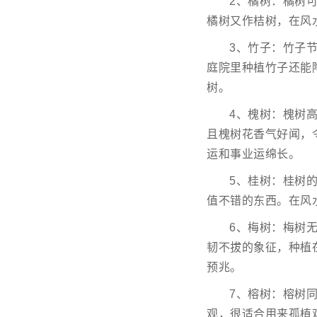
2、橘树：橘树
橘树又作桔树，在风水
3、竹子：竹子
庭院里种植竹子还能
树。
4、槐树：槐树
且槐树花香气好闻，
运和事业运绵长。
5、桂树：桂树
值不错的东西。在风
6、梅树：梅树
韧不拔的象征，种植
预兆。
7、榕树：榕树
观，很适合用来孤植