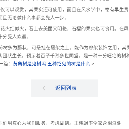
不仅可以观赏，其果实还可使用，而且在风水学中，枣有早生贵
而且无论做什么事都会先人一步。
榴花火红似火，看上去美丽又明艳，石榴的果实也可食用。在风
十分受人欢迎。
葡萄树多为藤状，可悬挂在藤架之上，能作为廊架装饰之用，其
实团状生长，预示着百子千孙多世同堂，是一种十分旺宅的树
下一篇：
黄角树是鬼树吗 五种招鬼的树是什么
>
返回列表
你们用真心为我们服务，考虑周到。王晓娟率全家含泪泣谢