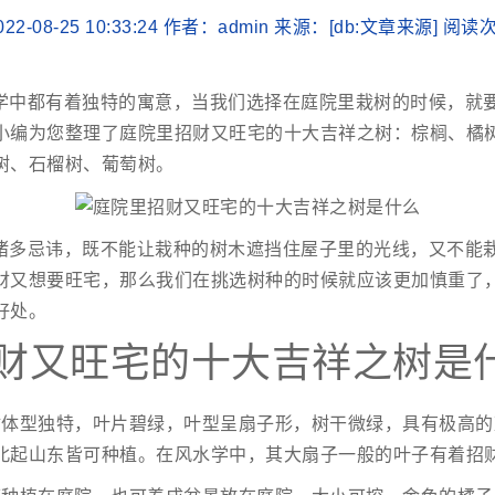
22-08-25 10:33:24 作者：admin 来源：[db:文章来源] 阅
学中都有着独特的寓意，当我们选择在庭院里栽树的时候，就
小编为您整理了庭院里招财又旺宅的十大吉祥之树：棕榈、橘
树、石榴树、葡萄树。
诸多忌讳，既不能让栽种的树木遮挡住屋子里的光线，又不能
财又想要旺宅，那么我们在挑选树种的时候就应该更加慎重了
好处。
财又旺宅的十大吉祥之树是
树体型独特，叶片碧绿，叶型呈扇子形，树干微绿，具有极高的
北起山东皆可种植。在风水学中，其大扇子一般的叶子有着招