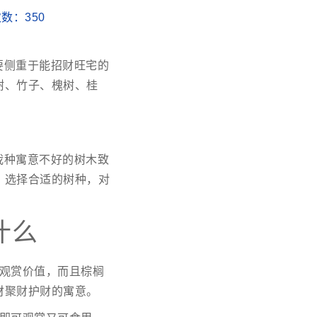
读次数：
350
要侧重于能招财旺宅的
树、竹子、槐树、桂
栽种寓意不好的树木致
，选择合适的树种，对
什么
观赏价值，而且棕榈
财聚财护财的寓意。