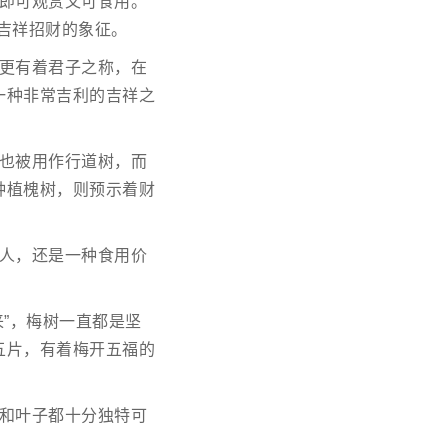
即可观赏又可食用。
是吉祥招财的象征。
更有着君子之称，在
一种非常吉利的吉祥之
也被用作行道树，而
种植槐树，则预示着财
人，还是一种食用价
”，梅树一直都是坚
五片，有着梅开五福的
和叶子都十分独特可