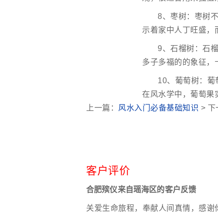
8、枣树：枣树
示着家中人丁旺盛，
9、石榴树：石
多子多福的的象征，
10、葡萄树：
在风水学中，葡萄果
上一篇：
风水入门必备基础知识
> 
客户评价
合肥殡仪来自瑶海区的客户反馈
关爱生命旅程，奉献人间真情，感谢