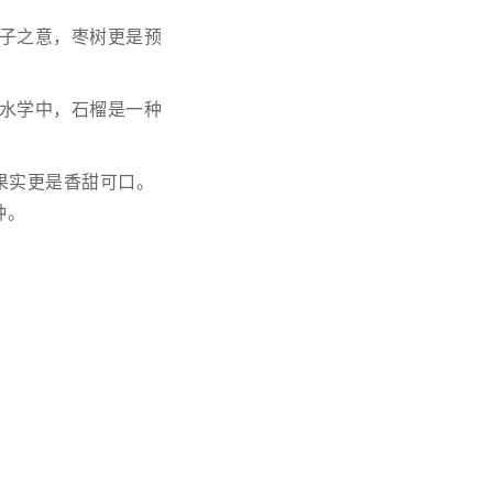
子之意，枣树更是预
水学中，石榴是一种
果实更是香甜可口。
种。