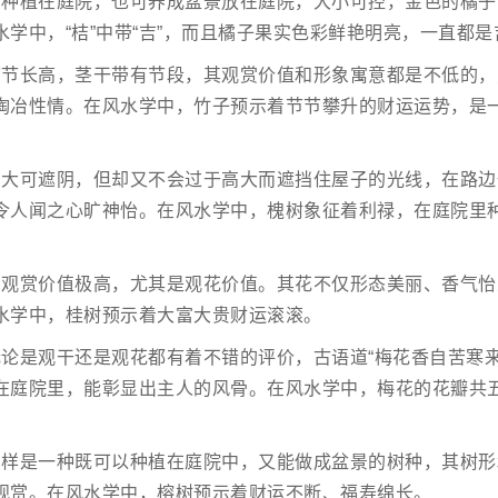
可种植在庭院，也可养成盆景放在庭院，大小可控，金色的橘子
学中，“桔”中带“吉”，而且橘子果实色彩鲜艳明亮，一直都
节节长高，茎干带有节段，其观赏价值和形象寓意都是不低的，
陶冶性情。在风水学中，竹子预示着节节攀升的财运运势，是
高大可遮阴，但却又不会过于高大而遮挡住屋子的光线，在路边
令人闻之心旷神怡。在风水学中，槐树象征着利禄，在庭院里
的观赏价值极高，尤其是观花价值。其花不仅形态美丽、香气怡
水学中，桂树预示着大富大贵财运滚滚。
无论是观干还是观花都有着不错的评价，古语道“梅花香自苦寒来
在庭院里，能彰显出主人的风骨。在风水学中，梅花的花瓣共
同样是一种既可以种植在庭院中，又能做成盆景的树种，其树形
观赏。在风水学中，榕树预示着财运不断、福寿绵长。