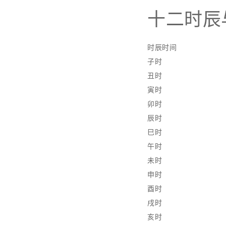
十二时辰
时辰时间
子时
丑时
寅时
卯时
辰时
巳时
午时
未时
申时
酉时
戌时
亥时