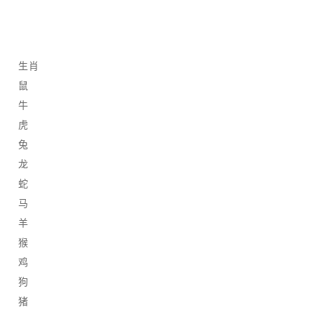
生肖
鼠
牛
虎
兔
龙
蛇
马
羊
猴
鸡
狗
猪