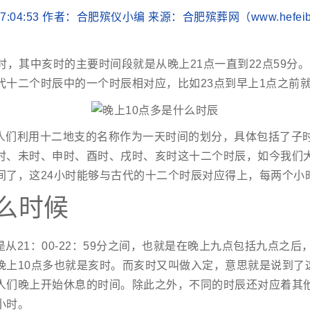
0 17:04:53 作者：合肥殡仪小编 来源：合肥殡葬网（www.hefei
时，其中亥时的主要时间段就是从晚上21点一直到22点59分。
代十二个时辰中的一个时辰相对应，比如23点到早上1点之前
人们利用十二地支的名称作为一天时间的划分，具体包括了子
时、未时、申时、酉时、戌时、亥时这十二个时辰，如今我们大
间了，这24小时能够与古代的十二个时辰对应得上，每两个小
么时候
从21：00-22：59分之间，也就是在晚上九点包括九点之
晚上10点多也就是亥时。而亥时又叫做入定，意思就是说到了
人们晚上开始休息的时间。除此之外，不同的时辰还对应着其
小时。