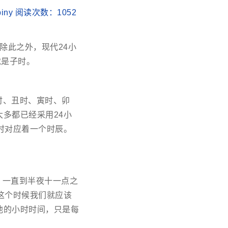
biny 阅读次数：
1052
除此之外，现代24小
就是子时。
时、丑时、寅时、卯
多都已经采用24小
时对应着一个时辰。
后，一直到半夜十一点之
这个时候我们就应该
他的小时时间，只是每