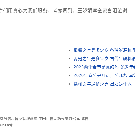
你们用真心为我们服务，考虑周到。王晓娟率全家含泪泣谢
耄耋之年是多少岁 各种岁寿称
弱冠之年是多少岁 古代年龄称
2023两个春节是真的吗 多少
2020年春分是几点几分几秒 
桑榆之年是多少岁 出处是什么
地址/域名信息备案管理系统
中网可信网站权威数据库
诚信
0618号