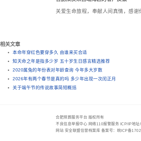
关爱生命旅程，奉献人间真情，感谢
相关文章
本命年穿红色要穿多久 由谁来买合适
知天命之年是指多少岁 五十岁生日感言精选推荐
2020属兔的年份表对年龄查询 今年多大岁数
2026年有两个春节是真的吗 多少年出现一次闰正月
关于端午节的传说故事简短概括
合肥殡葬服务平台 版权所有
不良信息举报中心
网络110报警服务
ICP/IP
网站
安全联盟信誉档案库
备案号：皖ICP备1702