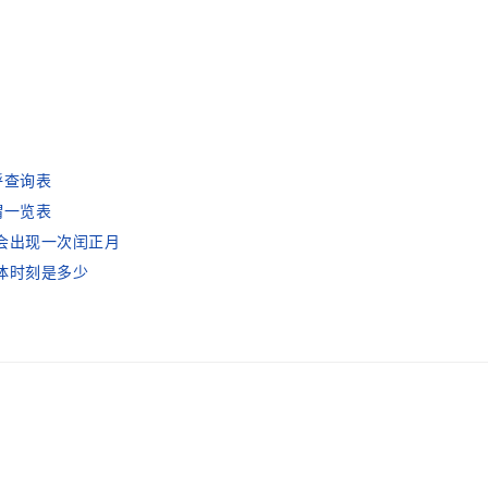
呼查询表
谓一览表
年会出现一次闰正月
具体时刻是多少