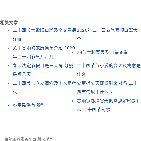
相关文章
二十四节气歌顺口溜及全文意思
2020年二十四节气表顺口溜大
详解
全
关于谷雨的来历简单介绍 2020
24节气种菜表及口诀查询
年二十四节气几月几
春节法定节假日是三天吗 分别
二十四节气小满的含义及寓意是
是哪几天
什么
二十四节气立夏简介及由来是什
夏至指夏天即将到来对吗 二十
么
四节气属于什么季
春雨惊春清谷天的意思解释是什
冬至民俗有哪些
么 二十四节气歌
合肥殡葬服务平台 版权所有