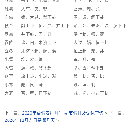
立秋
需上卦、小畜、大壮
中孚上卦、节、睽
处暑
大有、夬、乾
归妹、履、兑
白露
姤、大过、鼎下卦
困、讼、解下卦
秋至
鼎上卦、恒、巽、井上卦
解上卦、未济、坎、涣下卦
寒露
井下卦、蛊、升
涣上卦、师、蒙
霜降
讼、困、未济上卦
大过、姤、恒下卦
立冬
未济下卦、解、涣
恒上卦、鼎、井
小雪
坎、蒙、师
巽、升、蛊
大雪
遁、咸、旅下卦
萃、否、豫下卦
冬至
旅上卦、小过、渐
豫上卦、晋、比
小寒
蹇、艮、谦
观、坤、剥
大寒
否、萃、晋下卦
咸、遁、小过下卦
上一篇：
2020年放假安排时间表 节假日及调休查询
> 下一篇：
2020年12月吉日是哪几天
>