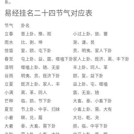
系。
易经挂名二十四节气对应表
节气
卦名
立春
晋上卦、豫、观
小过上卦、旅、蹇
雨水
比、剥、坤
渐、谦、艮
惊蛰
复、颐、屯下卦
贲、明夷、家人下卦
春至
屯上卦、益、震、噬嗑下卦
家人上卦、既济、离、丰下卦
清明
噬嗑上卦、随、无妄
丰上卦、同人、革
谷雨
明夷、贲、既济下卦
颐、复、益下卦
立夏
既济上卦、家人、丰
益上卦、屯、噬嗑
小满
离、革、同人
震、无妄、随
芒种
临、损、节下卦
大畜、泰、小畜下卦
夏至
节上卦、中孚、归妹
小畜上卦、需、大有
小暑
睽、兑、履
大壮、乾、夬
大暑
泰、大畜、需下卦
损、临、中孚下卦