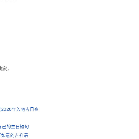
他家。
2020年入宅吉日查
自己的生日短句
事如意的吉祥语