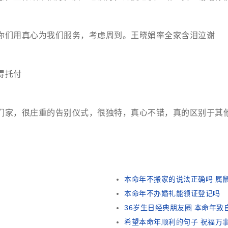
你们用真心为我们服务，考虑周到。王晓娟率全家含泪泣谢
得托付
们家，很庄重的告别仪式，很独特，真心不错，真的区别于其
本命年不搬家的说法正确吗 属鼠
本命年不办婚礼能领证登记吗
36岁生日经典朋友圈 本命年致
希望本命年顺利的句子 祝福万