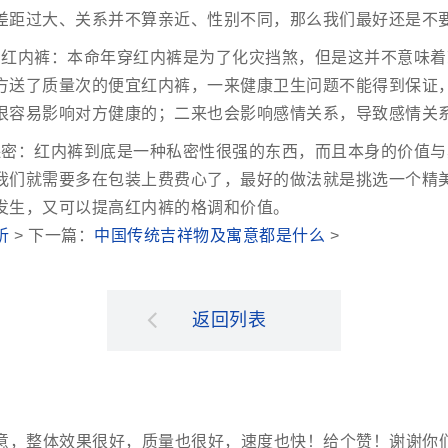
差距过大、关系并不算亲近、性别不同，那么我们最好还是不
的红内裤：本命年穿红内裤是为了化灾挡煞，但是这并不意味着
方送了质量次的便宜红内裤，一来健康卫生问题不能得到保证
很容易影响对方健康的；二来也会影响感情关系，导致感情关
保密：红内裤到底是一种私密性很强的东西，而且本身的价值与
我们就需要多在包装上费费心了，最好的做法就是挑选一个精
发生，又可以提高红内裤的格调和价值。
析
> 下一篇：
中国传统吉祥物及寓意都是什么
>
返回列表
意，整体效果很好，质量也很好，速度也快！给个赞！谢谢你