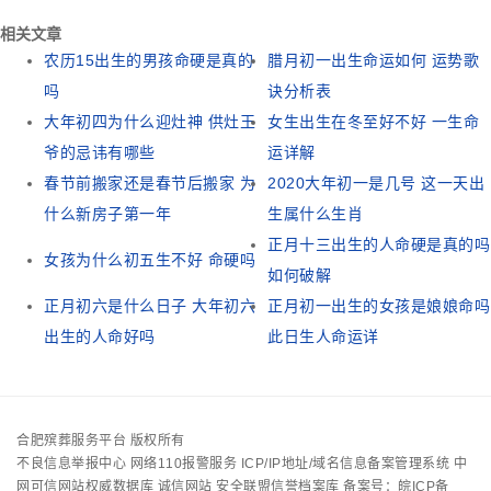
相关文章
农历15出生的男孩命硬是真的
腊月初一出生命运如何 运势歌
吗
诀分析表
大年初四为什么迎灶神 供灶王
女生出生在冬至好不好 一生命
爷的忌讳有哪些
运详解
春节前搬家还是春节后搬家 为
2020大年初一是几号 这一天出
什么新房子第一年
生属什么生肖
正月十三出生的人命硬是真的吗
女孩为什么初五生不好 命硬吗
如何破解
正月初六是什么日子 大年初六
正月初一出生的女孩是娘娘命吗
出生的人命好吗
此日生人命运详
合肥殡葬服务平台 版权所有
不良信息举报中心
网络110报警服务
ICP/IP地址/域名信息备案管理系统
中
网可信网站权威数据库
诚信网站
安全联盟信誉档案库
备案号：皖ICP备