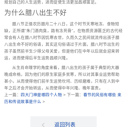
规划自己的人生运势，进而促使生活更加昌顺富足。
为什么腊八出生不好
腊八节正值农历腊月二十八日，这个时节天寒地冻、食物短
缺，正所谓“朱门酒肉臭，路有冻死骨”，在物质资源匮乏的古代经
常会有人在腊八时节因饥寒去世，久而久之民间就流传出孩子腊
八出生命不好的俗语，其实这句俗语过于片面，腊八时节出生的
孩子虽然前半生少得父母关爱，但是他们在中年以后就会迎来转
运，进而使得后半生运势昌顺兴隆。
从生肖命理学的角度来看，腊八出生的孩子属于典型的大器
晚成命格，因为他们的原生家庭多贫寒，所以对其事业运势帮助
甚小，从而使得他们前半生运势坎坷、历经磨难，只有在人到中
年之后才会开始转运，从而使得中年兴隆、晚年富贵。
上一篇：
四大门神是哪四个人物
> 下一篇：
春节的风俗有哪些 来
历和传说故事是什么
>
返回列表