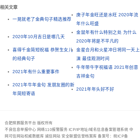
相关文章
庚子年金旺还是水旺 2020年流
一晃就老了金典句子精选推荐
年什么旺盛
金鼠年有什么特别之处 为什么
2020年10月吉日是哪几天
2020年将是不平凡的
喜得千金简短祝福 恭贺生女儿
金星合月和火星冲日将同一天上
的经典句子
演 最佳观测时间
牛年带牛字祝福语 2021年创意
2021年有什么重要事件
吉祥金句
2021年牛年金句 发朋友圈的新
2021年年头好不好
年简短寄语
合肥殡葬服务平台 版权所有
不良信息举报中心
网络110报警服务
ICP/IP地址/域名信息备案管理系统
中
网可信网站权威数据库
诚信网站
安全联盟信誉档案库
备案号：皖ICP备