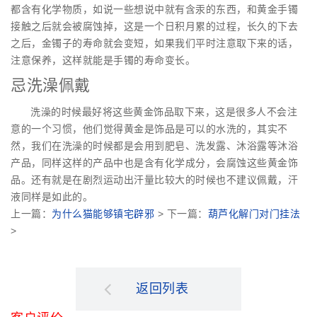
都含有化学物质，如说一些想说中就有含汞的东西，和黄金手镯
接触之后就会被腐蚀掉，这是一个日积月累的过程，长久的下去
之后，金镯子的寿命就会变短，如果我们平时注意取下来的话，
注意保养，这样就能是手镯的寿命变长。
忌洗澡佩戴
洗澡的时候最好将这些黄金饰品取下来，这是很多人不会注
意的一个习惯，他们觉得黄金是饰品是可以的水洗的，其实不
然，我们在洗澡的时候都是会用到肥皂、洗发露、沐浴露等沐浴
产品，同样这样的产品中也是含有化学成分，会腐蚀这些黄金饰
品。还有就是在剧烈运动出汗量比较大的时候也不建议佩戴，汗
液同样是如此的。
上一篇：
为什么猫能够镇宅辟邪
> 下一篇：
葫芦化解门对门挂法
>
返回列表