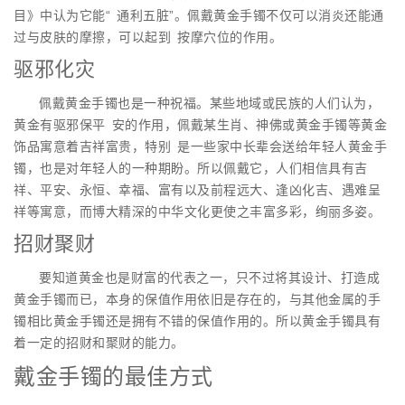
目》中认为它能“ 通利五脏”。佩戴黄金手镯不仅可以消炎还能通
过与皮肤的摩擦，可以起到 按摩穴位的作用。
驱邪化灾
佩戴黄金手镯也是一种祝福。某些地域或民族的人们认为，
黄金有驱邪保平 安的作用，佩戴某生肖、神佛或黄金手镯等黄金
饰品寓意着吉祥富贵，特别 是一些家中长辈会送给年轻人黄金手
镯，也是对年轻人的一种期盼。所以佩戴它，人们相信具有吉
祥、平安、永恒、幸福、富有以及前程远大、逢凶化吉、遇难呈
祥等寓意，而博大精深的中华文化更使之丰富多彩，绚丽多姿。
招财聚财
要知道黄金也是财富的代表之一，只不过将其设计、打造成
黄金手镯而已，本身的保值作用依旧是存在的，与其他金属的手
镯相比黄金手镯还是拥有不错的保值作用的。所以黄金手镯具有
着一定的招财和聚财的能力。
戴金手镯的最佳方式