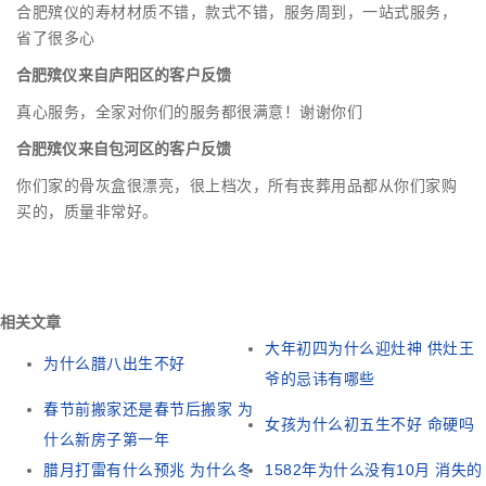
合肥殡仪的寿材材质不错，款式不错，服务周到，一站式服务，
省了很多心
合肥殡仪来自庐阳区的客户反馈
真心服务，全家对你们的服务都很满意！谢谢你们
合肥殡仪来自包河区的客户反馈
你们家的骨灰盒很漂亮，很上档次，所有丧葬用品都从你们家购
买的，质量非常好。
相关文章
大年初四为什么迎灶神 供灶王
为什么腊八出生不好
爷的忌讳有哪些
春节前搬家还是春节后搬家 为
女孩为什么初五生不好 命硬吗
什么新房子第一年
腊月打雷有什么预兆 为什么冬
1582年为什么没有10月 消失的